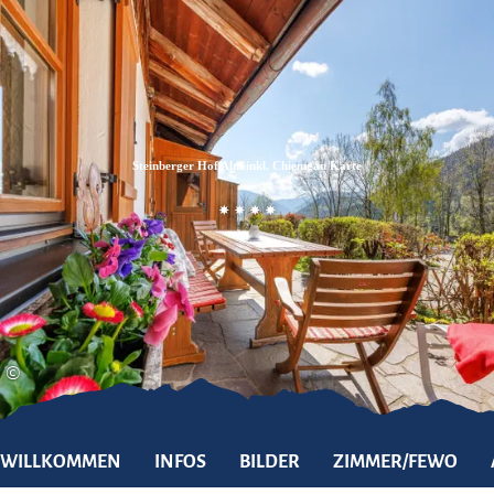
Zum
Zur
Zum
Inhalt
Suche
Footer
Steinberger Hof Alm inkl. Chiemgau Karte
©
WILLKOMMEN
INFOS
BILDER
ZIMMER/FEWO