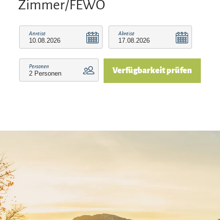
Zimmer/FEWO
Alm weiden, befinden sich in unmittelbarer
Nähe. Nebenan liegt eine gute Tagesgaststätte.
Anreise
Abreise
Bei Direktbuchungen, über eine
Internetplattform für den Urlaubszeitraum
Personen
Verfügbarkeit prüfen
zwischen dem 20.12. und 06.01., bitten wir Sie
dies vorher mit uns per Email oder Telefon
abzusprechen. Vielen Dank!
Ihr Vorteil: Wir sind Partnerbetrieb der Chiemgau
Karte
Bei Ihrer Anreise erhalten Sie die Chiemgau
Karte, mit der Sie zahlreiche kostenlose
Angebote in und um Ruhpolding genießen
können. Sie haben u.a. Zugang zu Bergbahnen,
Skiliften und Erlebnisbädern sowie zu