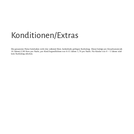
Konditionen/Extras
Die genannten Preise beinhalten nicht den während Ihres Aufenthalts gültigen Kurbeitrag. Dieser beträgt pro Erwachsenem (ab
16 Jahren) 2,90 Euro pro Nacht, pro Kind/Jugendlichem von 6-15 Jahren 1,70 pro Nacht. Für Kinder von 0 – 5 Jahren wird
kein Kurbeitrag erhoben.