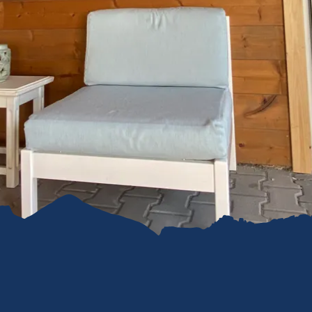
refreiheit im
mgau
gau G'schichten