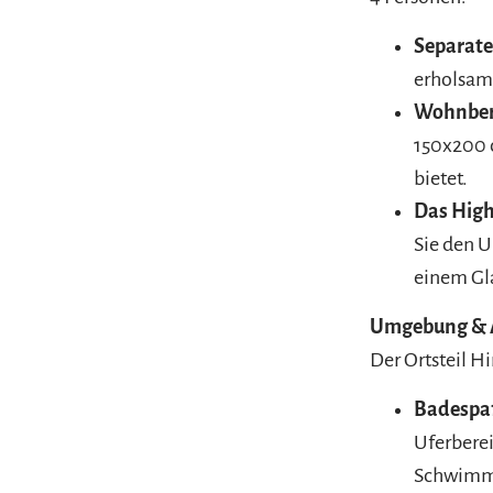
Separate
erholsam
Wohnber
150x200 c
bietet.
Das Highl
Sie den 
einem Gla
Umgebung & A
Der Ortsteil Hi
Badespa
Uferberei
Schwimme