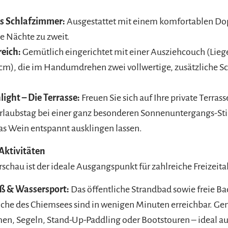
s Schlafzimmer:
Ausgestattet mit einem komfortablen Dop
e Nächte zu zweit.
eich:
Gemütlich eingerichtet mit einer Ausziehcouch (Lieg
m), die im Handumdrehen zwei vollwertige, zusätzliche Sc
ight – Die Terrasse:
Freuen Sie sich auf Ihre private Terras
Urlaubstag bei einer ganz besonderen Sonnenuntergangs-
s Wein entspannt ausklingen lassen.
ktivitäten
rschau ist der ideale Ausgangspunkt für zahlreiche Freizeita
ß & Wassersport:
Das öffentliche Strandbad sowie freie B
che des Chiemsees sind in wenigen Minuten erreichbar. Ge
n, Segeln, Stand-Up-Paddling oder Bootstouren – ideal au