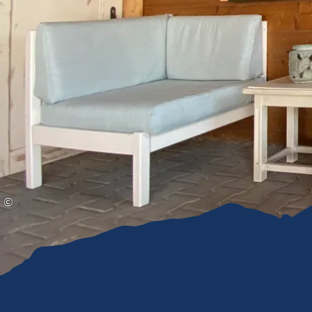
Gleitschirmfliegen &
Barrie
Luftsport
Chie
Interaktive Vollbildkarte
Chiem
©