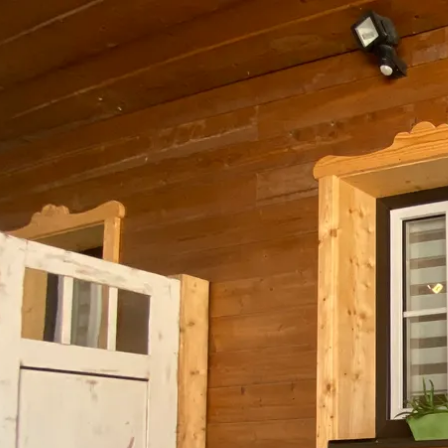
Aktivitäten im Chiemgau
Leben & 
Wandern & Gipfelglück
Veran
Radfahren &
Sehen
Mountainbiken
& Aus
Chiemsee & Wassererlebn
Tradit
Aktivitäten für die Familie
Projek
Winter
Orte 
Golfen
Karri