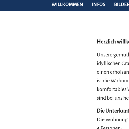
WILLKOMMEN
INFOS
BILDE
Herzlich will
Unsere gemütl
idyllischen Gr
einen erholsam
ist die Wohnung
komfortables 
sind bei uns h
Die Unterkun
Die Wohnung ve
4 Personen: