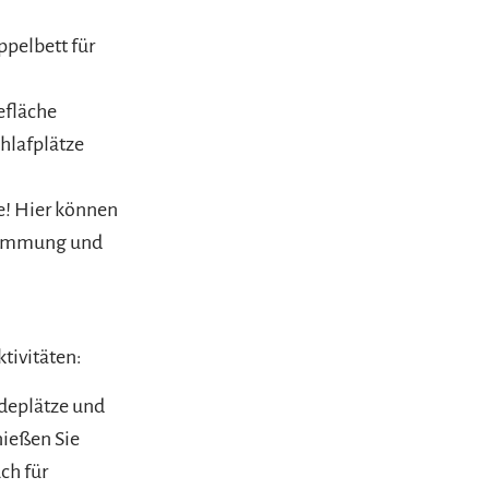
pelbett für
efläche
hlafplätze
se! Hier können
Stimmung und
ktivitäten:
adeplätze und
nießen Sie
ch für