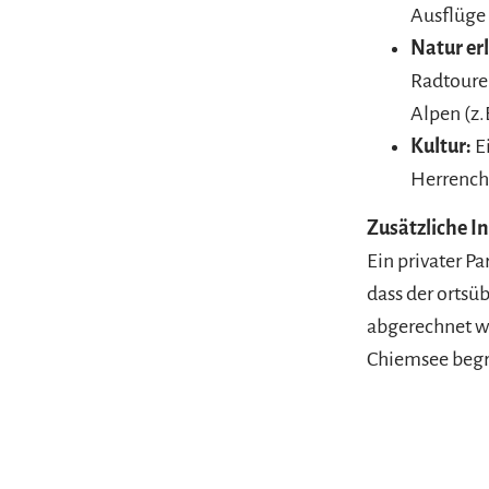
Ausflüge
Natur er
Radtoure
Alpen (z.
Kultur:
E
Herrenchi
Zusätzliche I
Ein privater Pa
dass der ortsüb
abgerechnet wi
Chiemsee begr