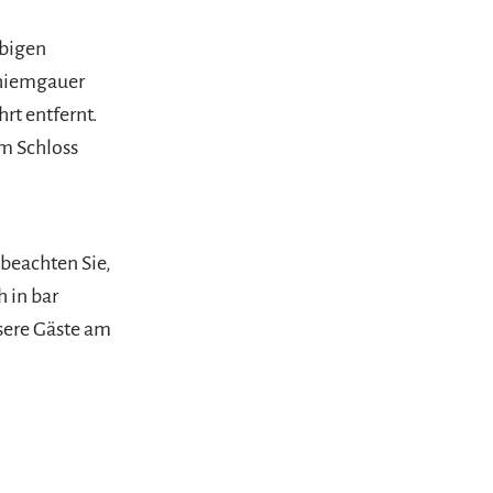
bigen
Chiemgauer
rt entfernt.
m Schloss
 beachten Sie,
h in bar
nsere Gäste am