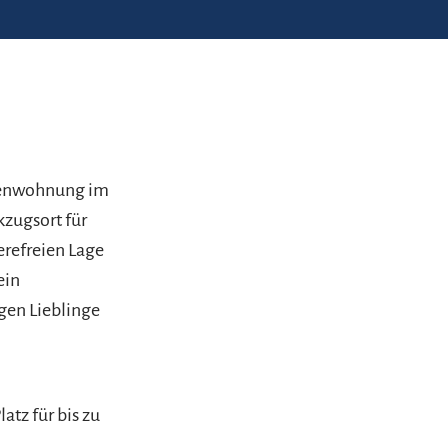
rienwohnung im
kzugsort für
erefreien Lage
ein
gen Lieblinge
tz für bis zu