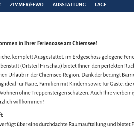
R
ZIMMER/FEWO
AUSSTATTUNG
LAGE
kommen in Ihrer Ferienoase am Chiemsee!
iche, komplett Ausgestattet, im Erdgeschoss gelegene Fe
abenstätt (Ortsteil Hirschau) bietet Ihnen den perfekten Rüc
en Urlaub in der Chiemsee-Region. Dank der bedingt Barri
 ideal für Paare, Familien mit Kindern sowie für Gäste, die 
Wohnen ohne Treppensteigen schätzen. Auch Ihre vierbeini
erzlich willkommen!
ft
rfügt über eine durchdachte Raumaufteilung und bietet Pla