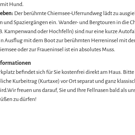
 mit Hund.
leben:
Der berühmte Chiemsee-Uferrundweg lädt zu ausgie
n und Spaziergängen ein. Wander- und Bergtouren in die 
B. Kampenwand oder Hochfelln) sind nur eine kurze Autofah
in Ausflug mit dem Boot zur berühmten Herreninsel mit de
emsee oder zur Fraueninsel ist ein absolutes Muss.
nformationen
rkplatz befindet sich für Sie kostenfrei direkt am Haus. Bitte
liche Kurbeitrag (Kurtaxe) vor Ort separat und ganz klassisc
rd.Wir freuen uns darauf, Sie und Ihre Fellnasen bald als u
üßen zu dürfen!