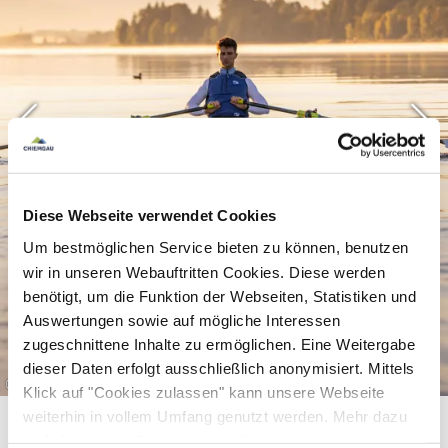
problemlos ins Wasser. Extra für die Kleinen gibt
es einen
Nichtschwimmerbereich
, in dem sie
sich austoben können. Außerhalb des Wassers
sorgt ein
Kinderspielplatz
für Unterhaltung.
Gestärkt mit einem Eis vom
Kiosk
kannst du dir
ein
Boot ausleihen
und über den Waginger See
schippern.
Diese Webseite verwendet Cookies
Hunde sind am Hundestrand „Salzach-Insel“
Um bestmöglichen Service bieten zu können, benutzen
zwischen Petting und Gaden erlaubt.
wir in unseren Webauftritten Cookies. Diese werden
benötigt, um die Funktion der Webseiten, Statistiken und
Auswertungen sowie auf mögliche Interessen
Entspannen im Badepark am
zugeschnittene Inhalte zu ermöglichen. Eine Weitergabe
dieser Daten erfolgt ausschließlich anonymisiert. Mittels
Waginger See
©
Klick auf "Cookies zulassen" kann unsere Webseite
weiterhin in vollem Umfang genutzt werden. Mehr dazu
Breite dein Badetuch aus und mache es dir auf
steht in unserer
Datenschutzerklärung
.