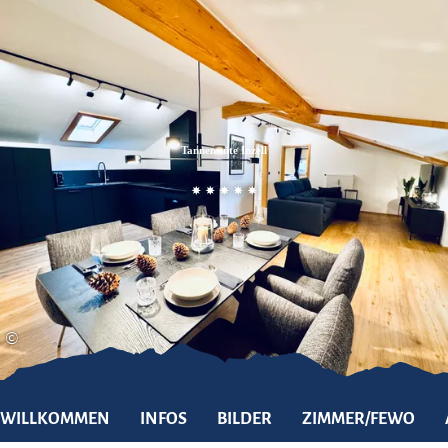
Zum
Zur
Zum
Inhalt
Suche
Footer
Tannensuite Inzell
©
WILLKOMMEN
INFOS
BILDER
ZIMMER/FEWO