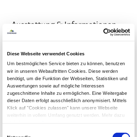
Ausstattung & Informationen
An- und Abreise
Diese Webseite verwendet Cookies
Anreise: 15:00 - 24:00
Abreise: 00:00 - 11:00
Um bestmöglichen Service bieten zu können, benutzen
wir in unseren Webauftritten Cookies. Diese werden
benötigt, um die Funktion der Webseiten, Statistiken und
Services
Auswertungen sowie auf mögliche Interessen
Nahverkehr in der Nähe
kostenloser Parkplatz
zugeschnittene Inhalte zu ermöglichen. Eine Weitergabe
Zahlungsoptionen vor Ort
dieser Daten erfolgt ausschließlich anonymisiert. Mittels
Fahrradparkplätze
Feuerlöscher in der Unterkunft
Klick auf "Cookies zulassen" kann unsere Webseite
Parkplatz am Haus
Parkplätze an der Straße
American Express
Bankkarte
Diners Club
weiterhin in vollem Umfang genutzt werden. Mehr dazu
Aktivitäten
E-Tankstelle
Discover
EC-Karte
Euro/Mastercard
JCB
steht in unserer
Datenschutzerklärung
.
Alle Daten zu unserem Unternehmen sind im
Impressum
Maestro
UnionPay credit card
VISA
Abendunterhaltung
Angeln
Fahrradtouren
Einwilligungsauswahl
Ausstattung