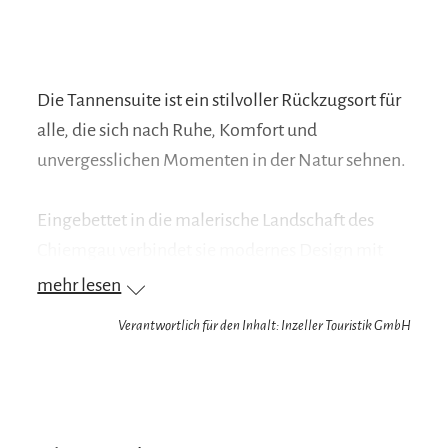
Die Tannensuite ist ein stilvoller Rückzugsort für
alle, die sich nach Ruhe, Komfort und
unvergesslichen Momenten in der Natur sehnen.
Eingebettet in die malerische Landschaft des
Chiemgau verbindet sie modernes Design mit
Gemütlichkeit und schafft einen Ort, an dem der
mehr lesen
Alltag in weite Ferne rückt und die Erholung
Verantwortlich für den Inhalt: Inzeller Touristik GmbH
beginnt.
Wohlfühlen und erholen im Chiemgau
Die Tannensuite ist mehr als eine