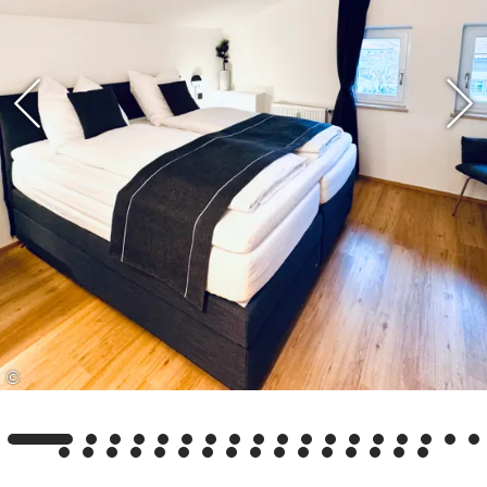
eine gemütliche Atmosphäre, die Raum für das
Wesentliche schafft und zum Verweilen und
Entspannen einlädt.
Hier finden Sie Raum, um dem hektischen Alltag
zu entkommen, sich zu erholen und neue Kraft zu
schöpfen.
©