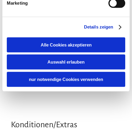
In der Nähe
Marketing
Tourist Information
Gemeinschaftsbereiche
Details zeigen
Garten
Grillmöglichkeit
Sonnenschirme
Richtlinien
Sonnenstühle/-liegen
Alle Cookies akzeptieren
Haustiere nicht erlaubt
Sprachen
Nichtraucherunterkunft (Alle öffentlichen und privaten
Auswahl erlauben
Bereiche sind Nichtraucherzonen)
Deutsch
Familienangebote
nur notwendige Cookies verwenden
Brettspiele/Puzzle
Konditionen/Extras