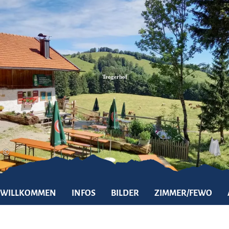
Zum
Zur
Zum
Inhalt
Suche
Footer
Trogerhof
©
WILLKOMMEN
INFOS
BILDER
ZIMMER/FEWO