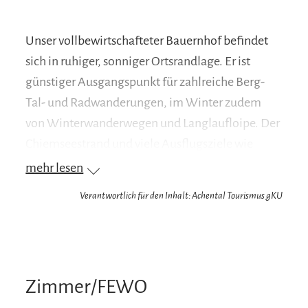
Unser vollbewirtschafteter Bauernhof befindet
sich in ruhiger, sonniger Ortsrandlage. Er ist
günstiger Ausgangspunkt für zahlreiche Berg-
Tal- und Radwanderungen, im Winter zudem
von Winterwanderwegen und Langlaufloipe. Der
Chiemseestrand und viele Ausflugsziele wie
Salzburg und München sind durch unsere
mehr lesen
zentrale Lage gut zu erreichen. Auch die
Verantwortlich für den Inhalt: Achental Tourismus gKU
bekannten Wintersportorte wie Reit im Winkl
oder Ruhpolding sind nur wenige Kilometer
entfernt. Unsere kleinen Gäste finden Spaß und
Unterhaltung auf unserem Spielplatz.
Zimmer/FEWO