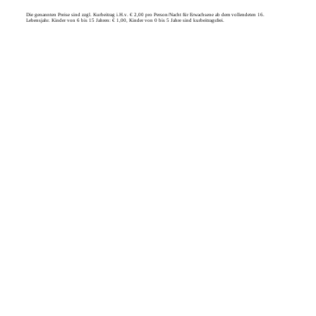
Die genannten Preise sind zzgl. Kurbeitrag i.H.v. € 2,00 pro Person/Nacht für Erwachsene ab dem vollendeten 16.
Lebensjahr. Kinder von 6 bis 15 Jahren: € 1,00, Kinder von 0 bis 5 Jahre sind kurbeitragsfrei.