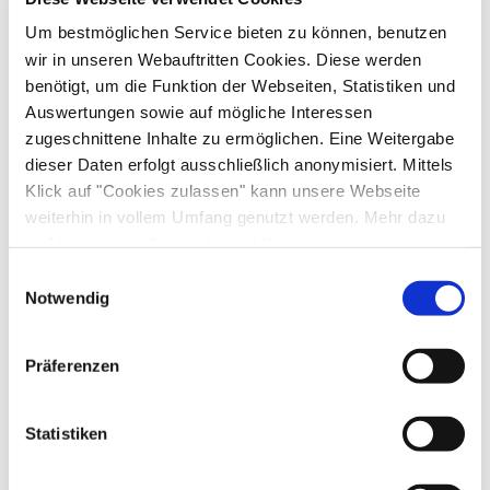
Ausstattung & Informationen
Um bestmöglichen Service bieten zu können, benutzen
wir in unseren Webauftritten Cookies. Diese werden
benötigt, um die Funktion der Webseiten, Statistiken und
An- und Abreise
Auswertungen sowie auf mögliche Interessen
zugeschnittene Inhalte zu ermöglichen. Eine Weitergabe
Anreise: 15:00 - 20:00
Abreise: 06:00 - 10:00
dieser Daten erfolgt ausschließlich anonymisiert. Mittels
Klick auf "Cookies zulassen" kann unsere Webseite
weiterhin in vollem Umfang genutzt werden. Mehr dazu
Services
steht in unserer
Datenschutzerklärung
.
Alle Daten zu unserem Unternehmen sind im
Impressum
Abholung vom Bahnhof
Fahrradparkplätze
Einwilligungsauswahl
Zahlungsoptionen vor Ort
gelistet.
Notwendig
kostenloser Parkplatz
Parkplatz am Haus
Ausschließlich Barzahlung
Aktivitäten
Präferenzen
Fahrradtouren
Radfahren
Skifahren
Ausstattung
Statistiken
Touren zu Fuß
Wandern
kostenloses W-LAN (in der gesamten Unterkunft)