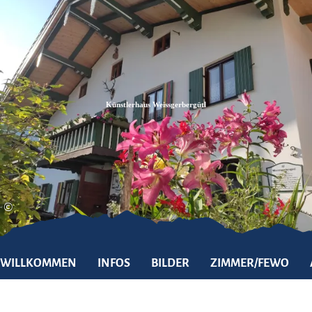
Zum
Zur
Zum
Inhalt
Suche
Footer
Künstlerhaus Weissgerbergütl
©
WILLKOMMEN
INFOS
BILDER
ZIMMER/FEWO