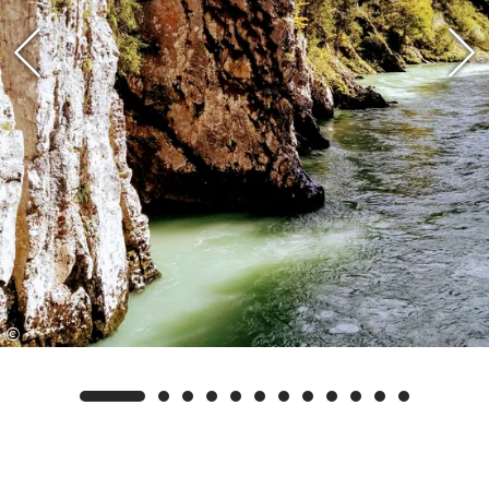
bei Winterwanderungen erholen, Langlaufen,
Skifahren, Rodeln oder im Garten einen riesigen
Schneemann bauen. Vielleicht haben Sie Glück
und können auf dem Chiemsee oder Wössener
See Eislaufen.
Bitte beachten Sie, dass der Eingang, die Flure
und die Treppen gemeinsam mit der
Gastgeberfamilie benutzte Bereiche sind. Die
gemütlichen Ferienzimmer mit gemeinsamen
Badezimmer befinden sich im 1. Obergeschoss,
die gemütliche Gewölbeküche mit Sitzecke
©
befindet sich im Erdgeschoss. Es ist möglich nach
Anfrage Ihre Haustiere gegen Gebühr
mitzubringen.