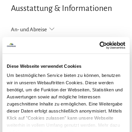
Ausstattung & Informationen
An- und Abreise
Anreise: 14:00 Uhr - 22:00 Uhr
Abreise: 05:00 Uhr - 10:00 Uhr
Diese Webseite verwendet Cookies
Services
Um bestmöglichen Service bieten zu können, benutzen
kostenloser Parkplatz
Gepäckaufbewahrung
wir in unseren Webauftritten Cookies. Diese werden
Zahlungsoptionen vor Ort
benötigt, um die Funktion der Webseiten, Statistiken und
Allergikerfreundliche Zimmer verfügbar
Auswertungen sowie auf mögliche Interessen
Behindertengerechte Parkplätze
Fahrradparkplätze
Ausschließlich Barzahlung
zugeschnittene Inhalte zu ermöglichen. Eine Weitergabe
Aktivitäten
Geldautomat vor Ort
Grundstück umzäunt
dieser Daten erfolgt ausschließlich anonymisiert. Mittels
Klick auf "Cookies zulassen" kann unsere Webseite
Parkplatz am Haus
Raucherbereich
Radfahren
Skifahren
Touren zu Fuß
Wandern
Richtlinien
weiterhin in vollem Umfang genutzt werden. Mehr dazu
Rucksackverleih