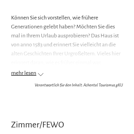
Können Sie sich vorstellen, wie frühere
Generationen gelebt haben? Möchten Sie dies
mal in Ihrem Urlaub ausprobieren? Das Haus ist
von anno 1583 und erinnert Sie vielleicht an die
alten Geschichten Ihrer Urgroßeltern. Vieles hier
erinnert daran, wie es früher einmal war,
eingebettet in modernem Komfort, also ein
mehr lesen
richtiges Erlebniswohnen. Und das alles
Verantwortlich für den Inhalt: Achental Tourismus gKU
künstlerisch geschmackvoll und liebevoll
arrangiert. Dazu der fantastische Bergblick vom
Fenster aus zur Burg Marquartstein, vom
Predigtstein zum Hochlerch, dem Vorberg des
Zimmer/FEWO
Hochgern, sowie das erhabene Felspanorama der