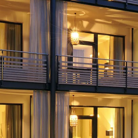
Aktivitäten im Chiemgau
Leben & 
Wandern & Gipfelglück
Veran
Radfahren &
Sehen
Mountainbiken
& Aus
Chiemsee & Wassererlebn
Tradit
Aktivitäten für die Familie
Projek
Winter
Orte 
Golfen
Karri