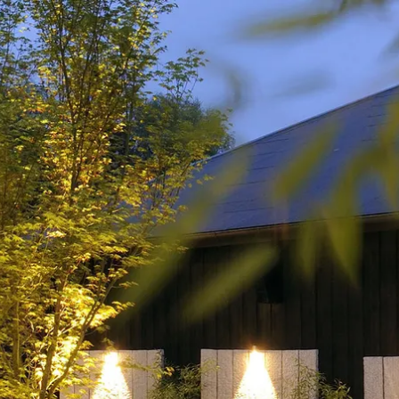
kunft
B2B Portal