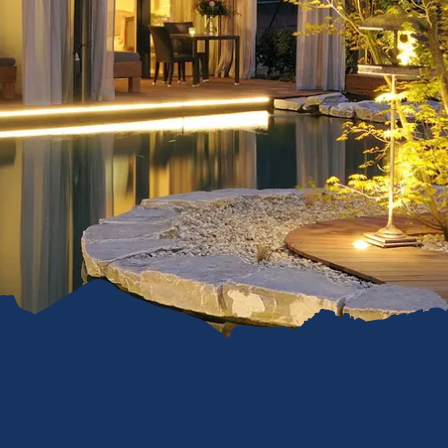
refreiheit im
mgau
gau G'schichten