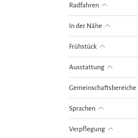
Radfahren
Fahrradgarage abschließbar
La
In der Nähe
Bahnhof
Tourist Information
Frühstück
Frühstücksbuffet
Ausstattung
kostenloses W-LAN (in der gesamt
Gemeinschaftsbereiche
Bar
Feuerstelle im Freien
Ga
Sprachen
Deutsch
Englisch
Verpflegung