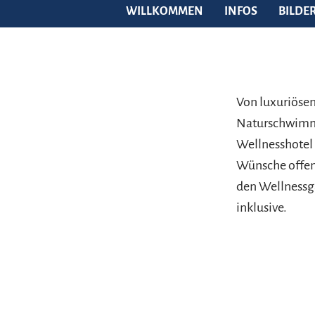
WILLKOMMEN
INFOS
BILDE
Von luxuriösen
Naturschwimmt
Wellnesshotel 
Wünsche offen 
den Wellnessg
inklusive.