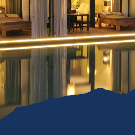
Gleitschirmfliegen &
Barrie
Luftsport
Chie
Interaktive Vollbildkarte
Chiem
©