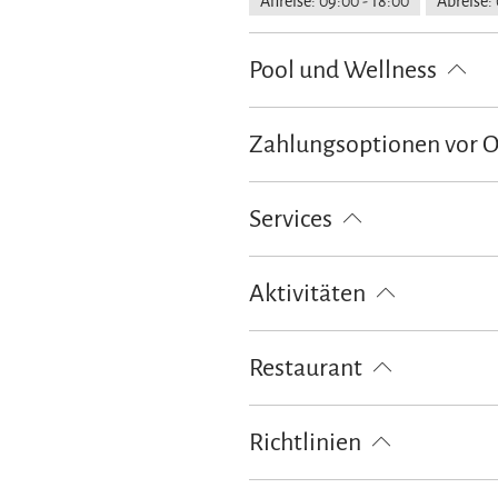
Anreise: 09:00 - 18:00
Abreise: 
Pool und Wellness
Infrarotkabine
Massagen
Sp
Zahlungsoptionen vor 
American Express
EC-Karte
Services
kostenloser Parkplatz
Gepäcka
Aktivitäten
Abendunterhaltung
Tennisplat
Restaurant
À-la-carte
Biergarten
Gluten
Richtlinien
Raucher willkommen
Kinder 