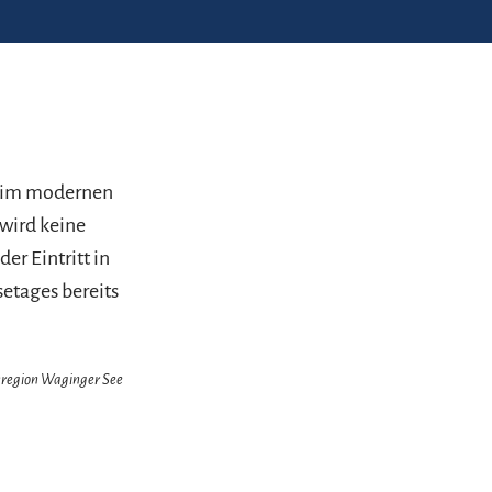
t im modernen
 wird keine
er Eintritt in
etages bereits
enregion Waginger See