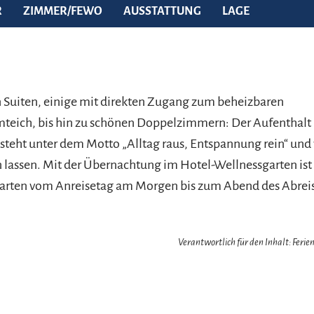
R
ZIMMER/FEWO
AUSSTATTUNG
LAGE
 Suiten, einige mit direkten Zugang zum beheizbaren
eich, bis hin zu schönen Doppelzimmern: Der Aufenthal
steht unter dem Motto „Alltag raus, Entspannung rein“ und
lassen. Mit der Übernachtung im Hotel-Wellnessgarten ist d
arten vom Anreisetag am Morgen bis zum Abend des Abreis
Verantwortlich für den Inhalt: Feri