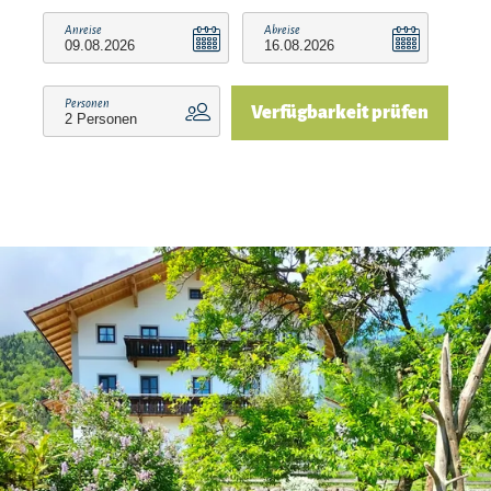
Familie, bei uns genießen Sie Gemütlichkeit,
Anreise
Abreise
Ruhe und die Nähe zu Bergen, Flüssen und
Wanderwegen, Loipen.
Personen
Verfügbarkeit prüfen
Ausstattung:
Heller, gemütlicher Wohn- und Essbereich
mit Blick auf den Geigelstein
Moderne Einbauküche mit Spülmaschine,
Backofen, Kühl-Gefrierkombi,
Kaffeemaschine, Toaster, etc.
Seperates Schlafzimmer mit komfortablem
Doppelbett (plus ggf. Schlafcouch im
Wohnbereich)
Badezimmer mit ebenerdiger Dusche,
Handtuchwärmer, WC