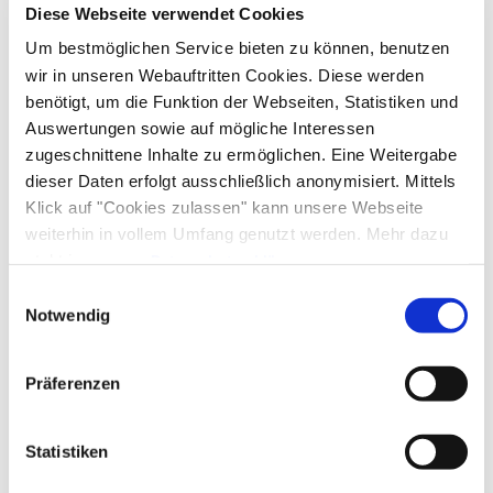
Aufenthalt. Bei Fragen stehen wir Ihnen gerne
Diese Webseite verwendet Cookies
Ausstattung & Informationen
persönlich zur Verfügung.
Um bestmöglichen Service bieten zu können, benutzen
wir in unseren Webauftritten Cookies. Diese werden
benötigt, um die Funktion der Webseiten, Statistiken und
An- und Abreise
Auswertungen sowie auf mögliche Interessen
zugeschnittene Inhalte zu ermöglichen. Eine Weitergabe
Anreise: 15:00 - 19:00
Abreise: 10:00 - 10:00
dieser Daten erfolgt ausschließlich anonymisiert. Mittels
Klick auf "Cookies zulassen" kann unsere Webseite
Services
weiterhin in vollem Umfang genutzt werden. Mehr dazu
steht in unserer
Datenschutzerklärung
.
Nahverkehr in der Nähe
kostenloser Parkplatz
Alle Daten zu unserem Unternehmen sind im
Impressum
Einwilligungsauswahl
Zahlungsoptionen vor Ort
Gepäckaufbewahrung
Grundstück umzäunt
gelistet.
Notwendig
Parkplatz am Haus
Ausschließlich Barzahlung
Aktivitäten
Präferenzen
Angeln
Fahrradtouren
Langlaufen
Radfahren
Richtlinien
Tennisplatz
Tischtennis
Touren zu Fuß
Statistiken
Wandern
Haustiere nicht erlaubt
Kinder willkommen