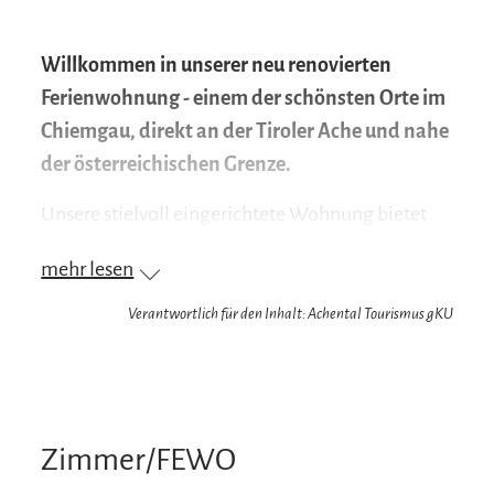
Willkommen in unserer neu renovierten
Ferienwohnung - einem der schönsten Orte im
Chiemgau, direkt an der Tiroler Ache und nahe
der österreichischen Grenze.
Unsere stielvoll eingerichtete Wohnung bietet
Platz für 2-4 Personen und wurde 2023 mit viel
mehr lesen
Liebe zum Detail komplett modernisiert. Sie liegt
zentral, nur wenige Minuten von der Tiroler Ache
Verantwortlich für den Inhalt: Achental Tourismus gKU
entfernt - hier beginnen Spazier- und
Wanderwege, ideal für Naturliebhaber,
Wanderer oder im Winter - Langlaufloipen für
sportlich Aktive. Erleben Sie den Chiemgau von
Zimmer/FEWO
seiner schönsten Seite. Ob zu zweit oder mit