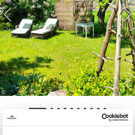
Terrasse / eigener Gartenanteil
Kostenloses WLAN, TV, Parkplatz,
Abstellplatz für Fahrräder
Lage:
Nur wenige Minuten vom Flussufer der Tiroler
Ache entfernt, ideal für Wanderungen,
Radtouren (Fahrradverleih im Ort), Langlauf,
Skitouren oder einfach entspannte Tage in der
Natur. Der Chiemsee, Reit im Winkl - Winklmoos
©
Alm oder die Kampenwand sind in kurzer
Fahrtzeit erreichbar.
Wir freunen uns Sie als Gäste begrüßen zu dürfen
- ob für ein Wochenende oder einen längeren