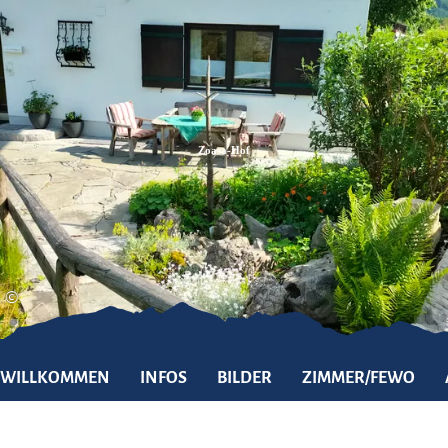
Zum
Zur
Zum
Inhalt
Suche
Footer
Zoasa-Hof
©
WILLKOMMEN
INFOS
BILDER
ZIMMER/FEWO