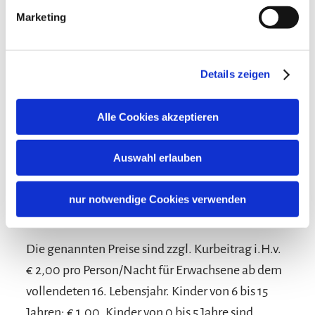
Ausstattung
Marketing
kostenloses W-LAN (in der gesamten Unterkunft)
Gemeinschaftsbereiche
Details zeigen
Garten
Liegewiese
Sonnenschirme
Sprachen
Sonnenstühle/-liegen
Terrasse
Alle Cookies akzeptieren
Deutsch
Englisch
Spanisch
Auswahl erlauben
nur notwendige Cookies verwenden
Konditionen/Extras
Die genannten Preise sind zzgl. Kurbeitrag i.H.v.
€ 2,00 pro Person/Nacht für Erwachsene ab dem
vollendeten 16. Lebensjahr. Kinder von 6 bis 15
Jahren: € 1,00, Kinder von 0 bis 5 Jahre sind