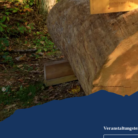
Gleitschirmfliegen &
Barrie
Luftsport
Chie
Interaktive Vollbildkarte
Chiem
©
Veranstaltungst