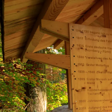
Aktivitäten im Chiemgau
Leben & 
Wandern & Gipfelglück
Veran
Radfahren &
Sehen
Mountainbiken
& Aus
Chiemsee & Wassererlebn
Tradit
Aktivitäten für die Familie
Projek
Winter
Orte 
Golfen
Karri