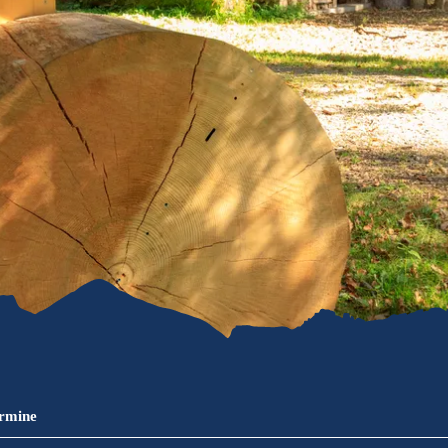
refreiheit im
mgau
gau G'schichten
ermine