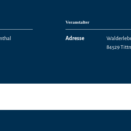
Veranstalter
nthal
Adresse
Walderleb
84529 Tit