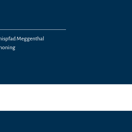
nispfad Meggenthal
tmoning