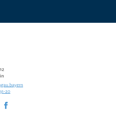
 12
in
gau.bayern
231-20