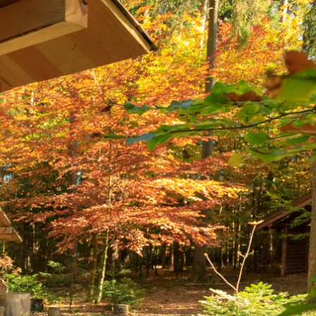
kunft
B2B Portal