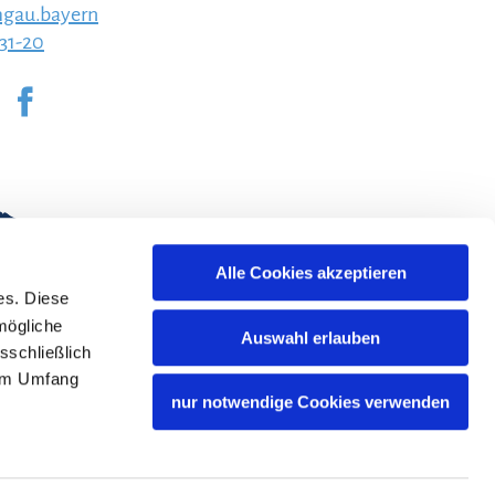
gau.bayern
231-20
Alle Cookies akzeptieren
es. Diese
mögliche
Auswahl erlauben
sschließlich
lem Umfang
nur notwendige Cookies verwenden
Bayern Tourismus