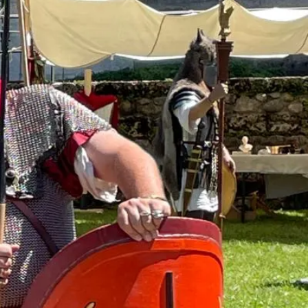
kunft
B2B Portal