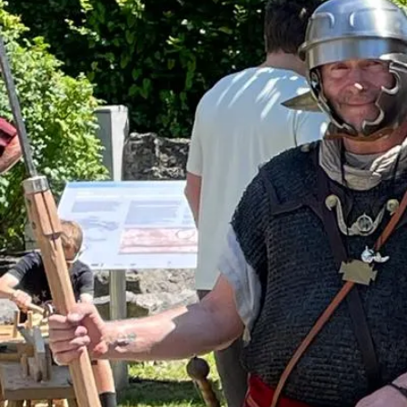
Aktivitäten im Chiemgau
Leben & 
Wandern & Gipfelglück
Veran
Radfahren &
Sehen
Mountainbiken
& Aus
Chiemsee & Wassererlebn
Tradit
Aktivitäten für die Familie
Projek
Winter
Orte 
Golfen
Karri