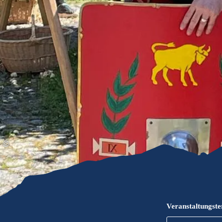
Gleitschirmfliegen &
Barrie
Luftsport
Chie
Interaktive Vollbildkarte
Chiem
©
Veranstaltungst