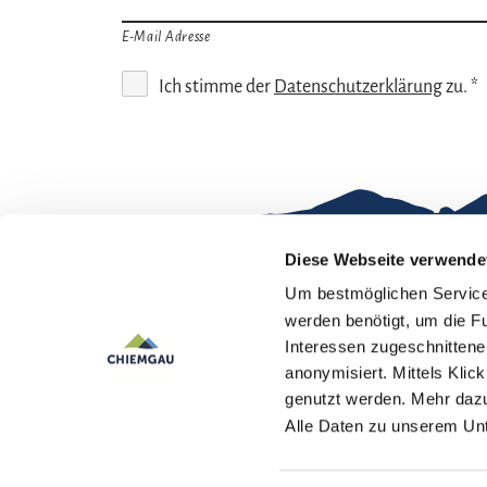
E-Mail Adresse
Ich stimme der
Datenschutzerklärung
zu. *
Diese Webseite verwende
Um bestmöglichen Service 
Gut zu wissen
werden benötigt, um die F
Interessen zugeschnittene 
Kontakt
Im
anonymisiert. Mittels Kli
genutzt werden. Mehr dazu
Team Chiemgau
Dat
Alle Daten zu unserem U
Tourismus
↗