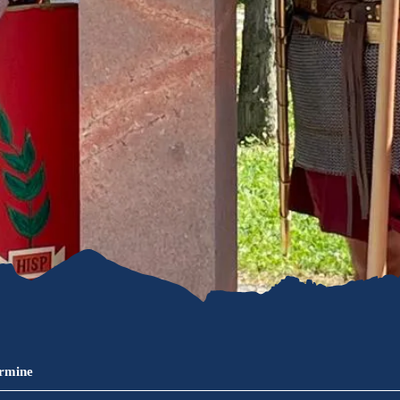
refreiheit im
mgau
gau G'schichten
ermine