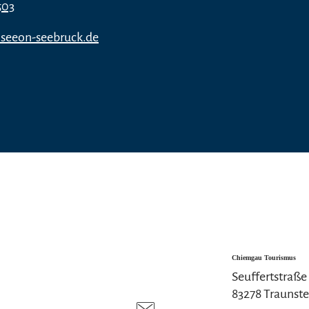
503
eeon-seebruck.de
Chiemgau Tourismus
Seuffertstraße
83278 Traunste