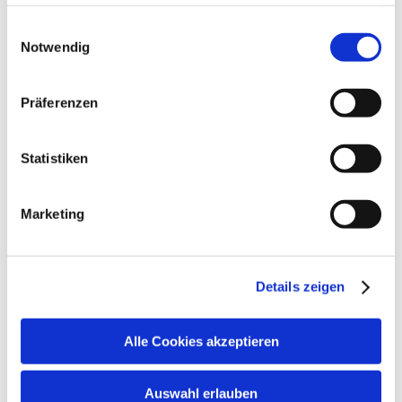
steht in unserer
Datenschutzerklärung
.
Alle Daten zu unserem Unternehmen sind im
Impressum
Einwilligungsauswahl
gelistet.
Notwendig
Präferenzen
Statistiken
Marketing
Details zeigen
Alle Cookies akzeptieren
Auswahl erlauben