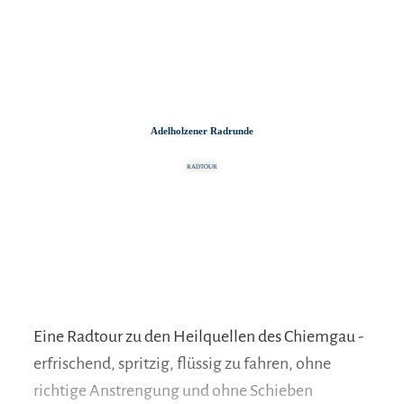
Zum
Zur
Zum
Inhalt
Suche
Footer
Adelholzener Radrunde
RADTOUR
Eine Radtour zu den Heilquellen des Chiemgau -
erfrischend, spritzig, flüssig zu fahren, ohne
richtige Anstrengung und ohne Schieben