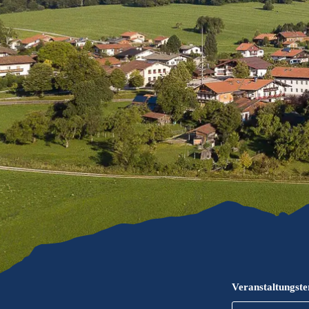
Gleitschirmfliegen &
Barrie
Luftsport
Chie
Interaktive Vollbildkarte
Chiem
Veranstaltungst