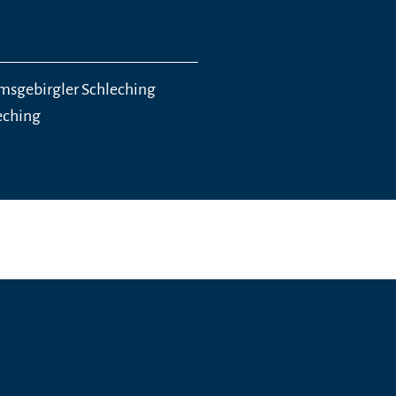
sgebirgler Schleching
eching