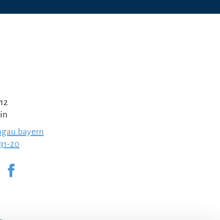
 12
in
gau.bayern
231-20