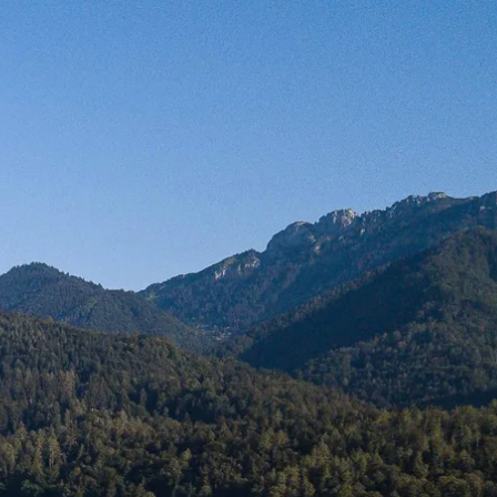
kunft
B2B Portal