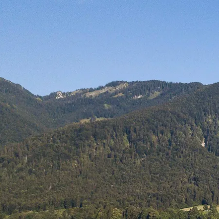
Aktivitäten im Chiemgau
Leben & 
Wandern & Gipfelglück
Veran
Radfahren &
Sehen
Mountainbiken
& Aus
Chiemsee & Wassererlebn
Tradit
Aktivitäten für die Familie
Projek
Winter
Orte 
Golfen
Karri