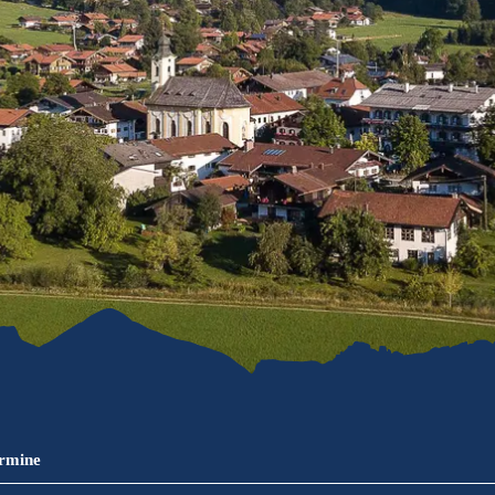
refreiheit im
mgau
gau G'schichten
ermine