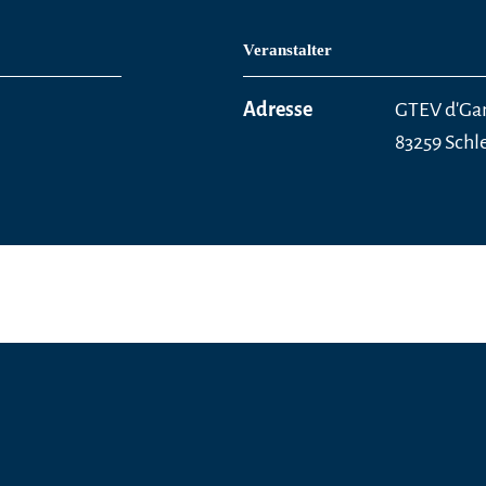
Veranstalter
Adresse
GTEV d'Gam
83259 Schl