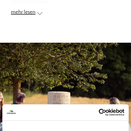
uns hinterlassen?
mehr lesen
Diese und viele andere Fragen werden im
Rahmen eines gemütlichen Spaziergangs
entlang des Chiemsees zur idyllisch gelegenen
Römerstation Stöttham geklärt. Dabei erhalten
interessierte Teilnehmer einen Einblick in das
spannende Alltagsleben der Römer, speziell in
der Chiemsee-Region und deren uns bis heute
erhaltenen Relikte.
Der Spaziergang findet bei jedem Wetter statt.
Referentin: Claudia Lorenz-Berthold
Anmeldung in der Tourist-Info Chieming bis
12:00 Uhr vor dem Veranstaltungstag Tel. 08664-