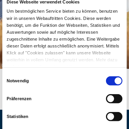
Diese Webseite verwendet Cookies
9886 47
Um bestmöglichen Service bieten zu können, benutzen
Preis: Kinder 4 - 14 Jahre 7€; Erwachsene 11€ (mit
wir in unseren Webauftritten Cookies. Diese werden
Gästekarte Kinder 5€ und Erwachsene 9€).
benötigt, um die Funktion der Webseiten, Statistiken und
Auswertungen sowie auf mögliche Interessen
Treffpunkt: Beobachtungsplattform beim
zugeschnittene Inhalte zu ermöglichen. Eine Weitergabe
Parkplatz Chiemseering
dieser Daten erfolgt ausschließlich anonymisiert. Mittels
Klick auf "Cookies zulassen" kann unsere Webseite
weiterhin in vollem Umfang genutzt werden. Mehr dazu
©
steht in unserer
Datenschutzerklärung
.
Alle Daten zu unserem Unternehmen sind im
Impressum
Einwilligungsauswahl
gelistet.
Notwendig
Präferenzen
Statistiken
Veranstaltungsort