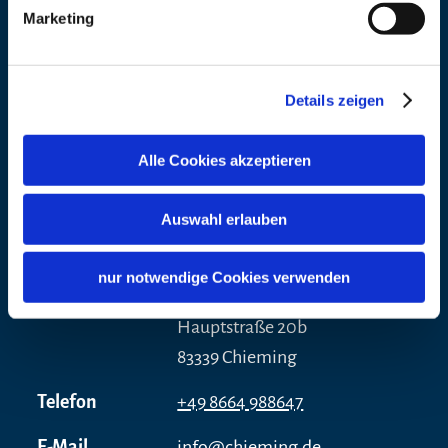
Marketing
Adresse
Beobachtungsplattform
Chieming
Chiemseering 1
Details zeigen
83339 Chieming
Alle Cookies akzeptieren
Telefon
+49 8664 988647
Veranstalter
Auswahl erlauben
Adresse
Tourist Information Chieming
nur notwendige Cookies verwenden
mit Claudia Lorenz-Berthold
Hauptstraße 20b
83339 Chieming
Telefon
+49 8664 988647
E-Mail
info@chieming.de