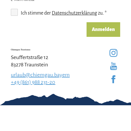
Ich stimme der
Datenschutzerklärung
zu. *
Anmelden
Chiemgau Tourismus
Seuffertstraße 12
83278 Traunstein
urlaub@chiemgau.bayern
+49 (861) 988 231-20
Gut zu wissen
Kontakt
Impressum
Erklärung zur
Barrierefreiheit
Team Chiemgau
Datenschutz