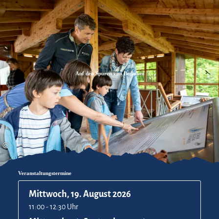
Zum
Zur
Zum
Inhalt
Suche
Footer
Auf den Spuren von Bedaium
©
Veranstaltungstermine
Mittwoch, 19. August 2026
11:00 - 12:30 Uhr