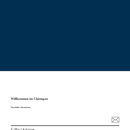
Preisinformation
Erw.: 4,-- €
Erw. Erm.: 3,50 € (Gästekarte, Behinderte,
Rentner)
Kinder: 1,-- € (6 – 18 Jahre, Schüler, Studenten,
Azubi)
Familienkarte: 7,-- € (2 Erw. + eigene Kinder bis 18
Willkommen im Chiemgau
Jahre)
Newsletter abonnieren
E-Mail Adresse