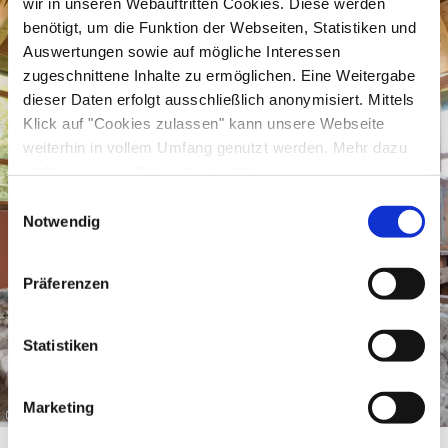
wir in unseren Webauftritten Cookies. Diese werden
Kosten:
benötigt, um die Funktion der Webseiten, Statistiken und
Auswertungen sowie auf mögliche Interessen
Erw.: 4,-- €
zugeschnittene Inhalte zu ermöglichen. Eine Weitergabe
dieser Daten erfolgt ausschließlich anonymisiert. Mittels
Erw. Erm.: 3,50 € (Gästekarte, Behinderte,
Klick auf "Cookies zulassen" kann unsere Webseite
Rentner)
weiterhin in vollem Umfang genutzt werden. Mehr dazu
steht in unserer
Datenschutzerklärung
.
Kinder: 1,-- € (6 – 18 Jahre, Schüler, Studenten,
Alle Daten zu unserem Unternehmen sind im
Impressum
Einwilligungsauswahl
Azubi)
gelistet.
Notwendig
Familienkarte: 7,-- € (2 Erw. + eigene Kinder bis 18
Jahre)
Präferenzen
Infos:
Statistiken
- Keine Anmeldung erforderlich.
- Für Erwachsene und Familien mit Kindern ab 10
Marketing
©
Jahren geeignet.