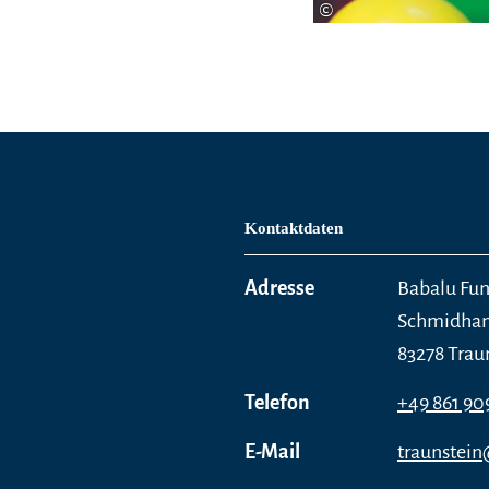
©
Kontaktdaten
Adresse
Babalu Fun
Schmidham
83278 Trau
Telefon
+49 861 90
E-Mail
traunstei