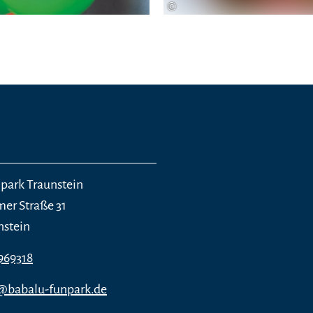
©
park Traunstein
er Straße 31
nstein
969318
n@babalu-funpark.de