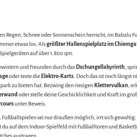
en Regen, Schnee oder Sonnenschein herrscht, im Babalu F
 immer etwas los. Als
größter Hallenspielplatz im Chiemga
Spielgeräten auf über 1.800 qm.
hwistern und Freunden durch das
Dschungellabyrinth
, spr
lage
oder teste die
Elektro-Karts
. Doch das ist noch längst n
park zu bieten hat. Bezwing den riesigen
Klettervulkan
, e
terwand
oder stelle deine Geschicklichkeit und Kraft im gr
rcours
unter Beweis.
 Fußballspielen sei nur draußen möglich, irrt sich gewaltig
 du auf dem Indoor-Spielfeld mit Fußballtoren und Basket
ches austragen.