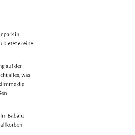
unpark in
u bietet er eine
ing auf der
icht alles, was
rklimme die
oßen
. Im Babalu
ballkörben