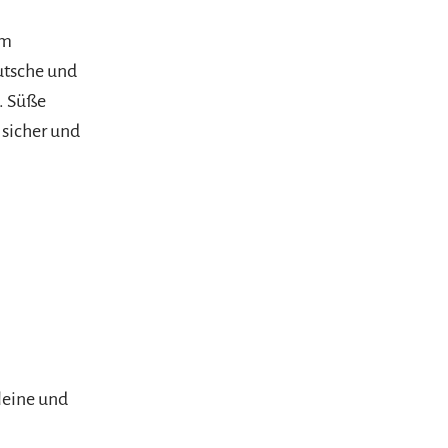
im
utsche und
. Süße
 sicher und
kleine und