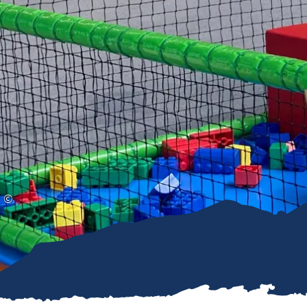
Gleitschirmfliegen &
Barrie
Luftsport
Chie
Interaktive Vollbildkarte
Chiem
©