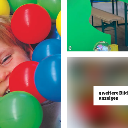
©
3 weitere Bil
anzeigen