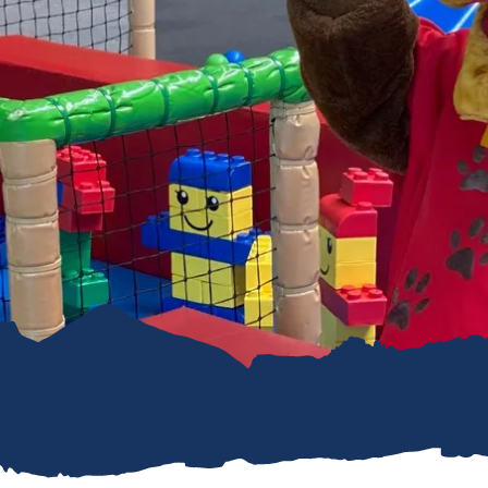
refreiheit im
mgau
gau G'schichten