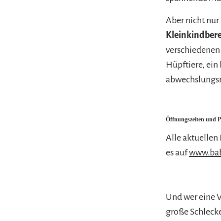
Aber nicht nur
Kleinkindber
verschiedenen 
Hüpftiere, ein
abwechslungsre
Öffnungszeiten und P
Alle aktuellen
es auf
www.bab
Und wer eine V
große Schleck