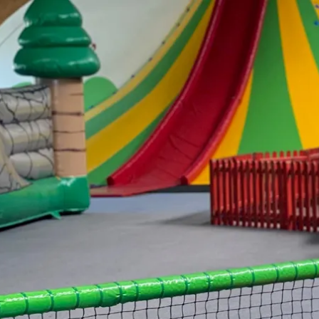
Aktivitäten im Chiemgau
Leben & 
Wandern & Gipfelglück
Veran
Radfahren &
Sehen
Mountainbiken
& Aus
Chiemsee & Wassererlebn
Tradit
Aktivitäten für die Familie
Projek
Winter
Orte 
Golfen
Karri