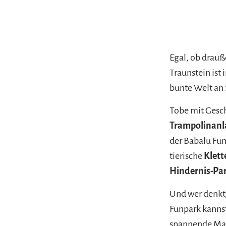
Egal, ob drauß
Traunstein ist
bunte Welt an 
Tobe mit Gesc
Trampolinan
der Babalu Fun
tierische
Klet
Hindernis-Pa
Und wer denkt,
Funpark kannst
spannende Mat