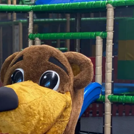
kunft
B2B Portal