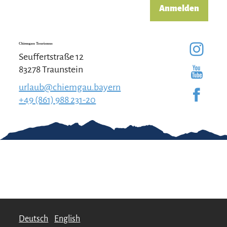
Anmelden
Chiemgau Tourismus
Seuffertstraße 12
83278 Traunstein
urlaub@chiemgau.bayern
+49 (861) 988 231-20
Gut zu wissen
Kontakt
Impressum
Erklärung zur
Barrierefreiheit
Team Chiemgau
Datenschutz
Tourismus
↗
Deutsch
English