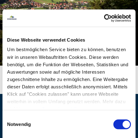
Diese Webseite verwendet Cookies
Um bestmöglichen Service bieten zu können, benutzen
wir in unseren Webauftritten Cookies. Diese werden
©
benötigt, um die Funktion der Webseiten, Statistiken und
Auswertungen sowie auf mögliche Interessen
zugeschnittene Inhalte zu ermöglichen. Eine Weitergabe
dieser Daten erfolgt ausschließlich anonymisiert. Mittels
Klick auf "Cookies zulassen" kann unsere Webseite
weiterhin in vollem Umfang genutzt werden. Mehr dazu
steht in unserer
Datenschutzerklärung
.
Kontaktdaten
Alle Daten zu unserem Unternehmen sind im
Impressum
Einwilligungsauswahl
gelistet.
Notwendig
Adresse
Bayerischer Bauernverband
Binderstrasse 6