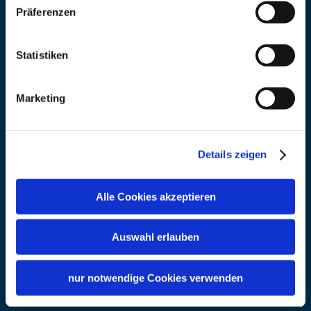
Präferenzen
83278 Traunstein
Telefon
+49 861 166250
Statistiken
Telefax
0861/16625-25
Marketing
E-Mail
traunstein@bayerischerbauer
nverband.de
Details zeigen
Internet
https://www.bayerischerbauer
nverband.de/kreisverband/tra
Alle Cookies akzeptieren
unstein
Auswahl erlauben
nur notwendige Cookies verwenden