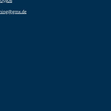
105906
oning@gmx.de