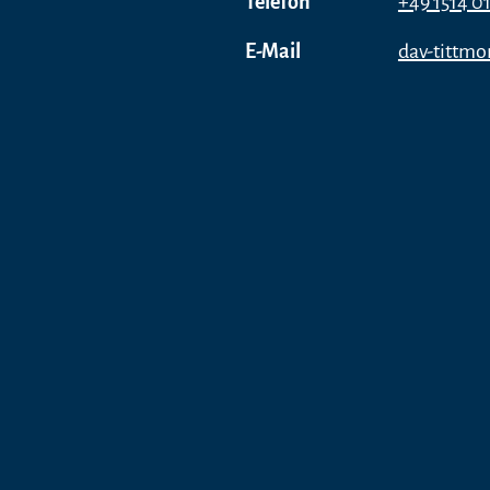
Telefon
+49 1514 0
E-Mail
dav-tittm