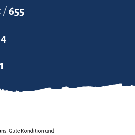
t
655
44
1
 uns. Gute Kondition und