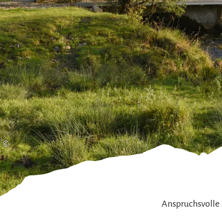
Gleitschirmfliegen &
Barrie
Luftsport
Chie
Interaktive Vollbildkarte
Chiem
©
Anspruchsvolle