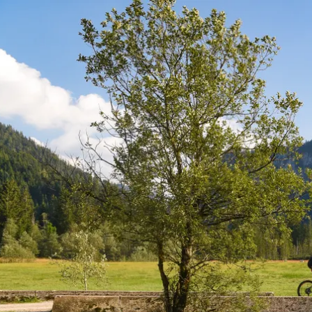
Aktivitäten im Chiemgau
Leben & 
Wandern & Gipfelglück
Veran
Radfahren &
Sehen
Mountainbiken
& Aus
Chiemsee & Wassererlebn
Tradit
Aktivitäten für die Familie
Projek
Winter
Orte 
Golfen
Karri