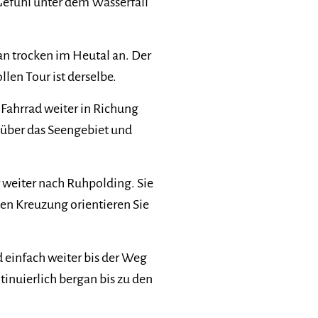
es Gefühl unter dem Wasserfall
 trocken im Heutal an. Der
en Tour ist derselbe.
Fahrrad weiter in Richung
t über das Seengebiet und
r weiter nach Ruhpolding. Sie
en Kreuzung orientieren Sie
einfach weiter bis der Weg
inuierlich bergan bis zu den