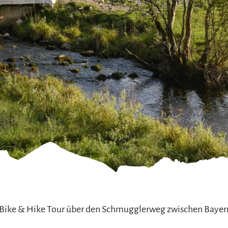
refreiheit im
mgau
gau G'schichten
 Bike & Hike Tour über den Schmugglerweg zwischen Bayern