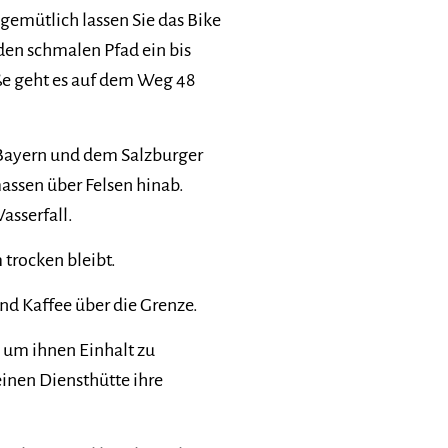
emütlich lassen Sie das Bike
 den schmalen Pfad ein bis
ße geht es auf dem Weg 48
 Bayern und dem Salzburger
ssen über Felsen hinab.
asserfall.
 trocken bleibt.
nd Kaffee über die Grenze.
e, um ihnen Einhalt zu
inen Diensthütte ihre