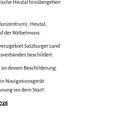
chische Heutal hinübergehen
lonzentrum), Heutal,
uf der Röthelmoos.
Grenzgebiet Salzburger Land
sverbänden beschildert.
t an dessen Beschilderung.
ein Navigationsgerät
anung vor dem Start!
2026