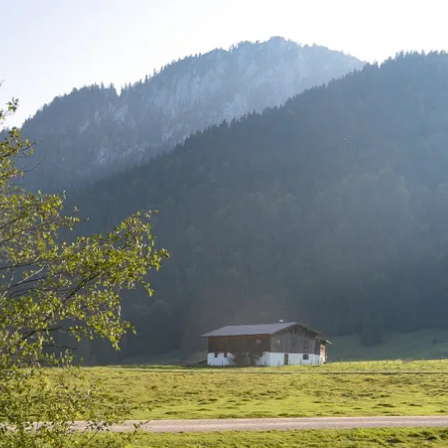
kunft
B2B Portal