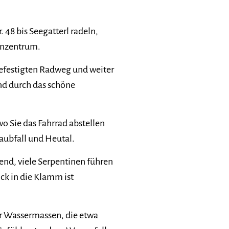
8 bis Seegatterl radeln,
onzentrum.
befestigten Radweg und weiter
nd durch das schöne
o Sie das Fahrrad abstellen
aubfall und Heutal.
igend, viele Serpentinen führen
ick in die Klamm ist
r Wassermassen, die etwa