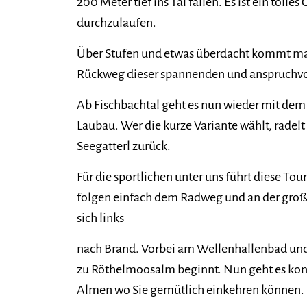
200 Meter tief ins Tal fallen. Es ist ein toll
durchzulaufen.
Über Stufen und etwas überdacht kommt man
Rückweg dieser spannenden und anspruchvoll
Ab Fischbachtal geht es nun wieder mit dem 
Laubau. Wer die kurze Variante wählt, radel
Seegatterl zurück.
Für die sportlichen unter uns führt diese Tou
folgen einfach dem Radweg und an der groß
sich links
nach Brand. Vorbei am Wellenhallenbad und 
zu Röthelmoosalm beginnt. Nun geht es kont
Almen wo Sie gemütlich einkehren können.