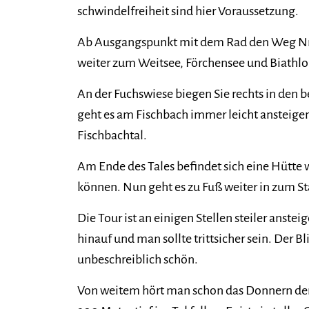
schwindelfreiheit sind hier Voraussetzung.
Ab Ausgangspunkt mit dem Rad den Weg Nr. 4
weiter zum Weitsee, Förchensee und Biathl
An der Fuchswiese biegen Sie rechts in den 
geht es am Fischbach immer leicht ansteige
Fischbachtal.
Am Ende des Tales befindet sich eine Hütte w
können. Nun geht es zu Fuß weiter in zum St
Die Tour ist an einigen Stellen steiler anste
hinauf und man sollte trittsicher sein. Der Bl
unbeschreiblich schön.
Von weitem hört man schon das Donnern de