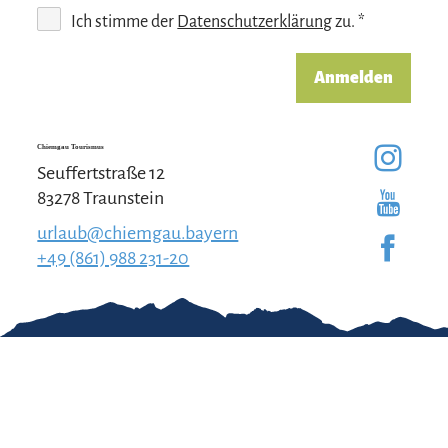
Ich stimme der
Datenschutzerklärung
zu. *
Anmelden
Chiemgau Tourismus
Seuffertstraße 12
83278 Traunstein
urlaub@chiemgau.bayern
+49 (861) 988 231-20
Gut zu wissen
Kontakt
Impressum
Erklärung zur
Barrierefreiheit
Team Chiemgau
Datenschutz
Tourismus
↗