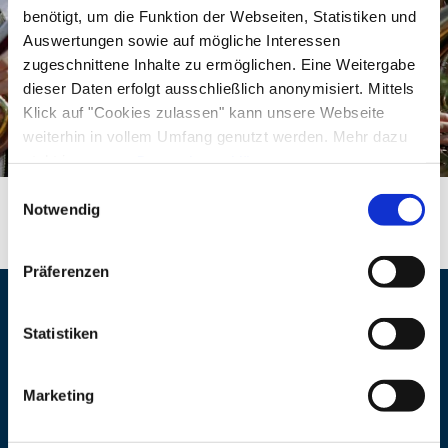
benötigt, um die Funktion der Webseiten, Statistiken und
Auswertungen sowie auf mögliche Interessen
zugeschnittene Inhalte zu ermöglichen. Eine Weitergabe
dieser Daten erfolgt ausschließlich anonymisiert. Mittels
Klick auf "Cookies zulassen" kann unsere Webseite
weiterhin in vollem Umfang genutzt werden. Mehr dazu
steht in unserer
Datenschutzerklärung
.
Alle Daten zu unserem Unternehmen sind im
Impressum
Einwilligungsauswahl
gelistet.
Notwendig
Präferenzen
Veranstaltungsort
Statistiken
Adresse
Gasthof Hirschbichler
Marketing
Herr Hubert Hirschbichler
Traunsteiner Straße 25