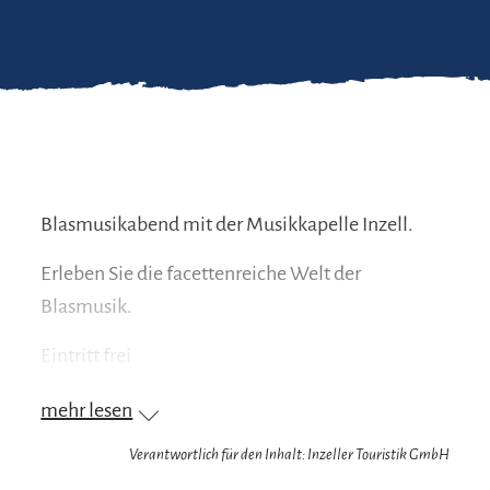
Blasmusikabend mit der Musikkapelle Inzell.
Erleben Sie die facettenreiche Welt der
Blasmusik.
Eintritt frei
Nur bei geeigneter Witterung.
mehr lesen
Verantwortlich für den Inhalt: Inzeller Touristik GmbH