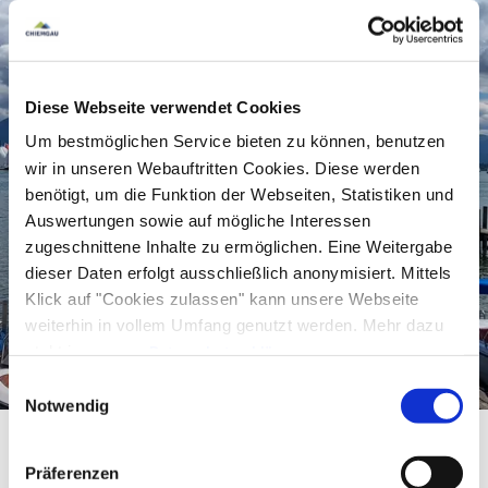
Betreuung, transparente Preise und eine
unkomplizierte Abwicklung vor Ort.
Diese Webseite verwendet Cookies
Alle wichtigen Informationen zu
Mietpreisen,
Öffnungszeiten
und dem
Angebot
beim
Um bestmöglichen Service bieten zu können, benutzen
wir in unseren Webauftritten Cookies. Diese werden
Bootsverleih Hainz sind telefonisch unter +49 (0)
benötigt, um die Funktion der Webseiten, Statistiken und
8054 7161 direkt beim Verleiher erhältlich. Am
Auswertungen sowie auf mögliche Interessen
besten ist es, direkt vor Ort nachzufragen, da
zugeschnittene Inhalte zu ermöglichen. Eine Weitergabe
Verfügbarkeit und Wetterbedingungen
dieser Daten erfolgt ausschließlich anonymisiert. Mittels
Klick auf "Cookies zulassen" kann unsere Webseite
kurzfristig variieren können.
weiterhin in vollem Umfang genutzt werden. Mehr dazu
steht in unserer
Datenschutzerklärung
.
Alle Daten zu unserem Unternehmen sind im
Impressum
Einwilligungsauswahl
gelistet.
Notwendig
Präferenzen