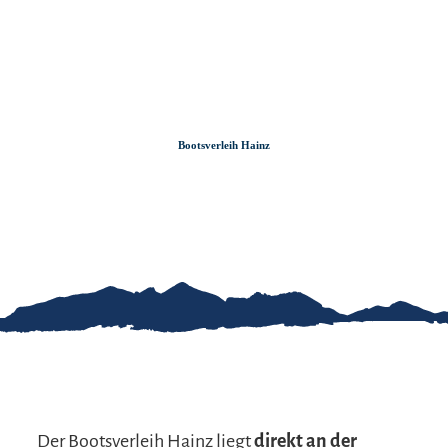
Zum
Zur
Zum
Inhalt
Suche
Footer
Bootsverleih Hainz
Der Bootsverleih Hainz liegt
direkt an der