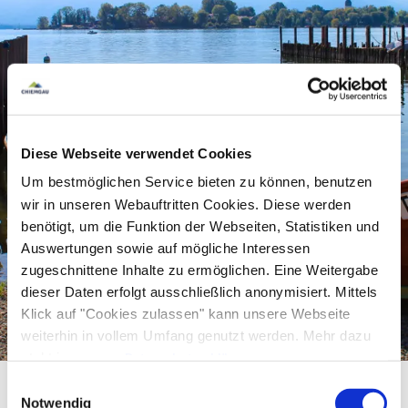
Diese Webseite verwendet Cookies
Um bestmöglichen Service bieten zu können, benutzen
wir in unseren Webauftritten Cookies. Diese werden
benötigt, um die Funktion der Webseiten, Statistiken und
Auswertungen sowie auf mögliche Interessen
zugeschnittene Inhalte zu ermöglichen. Eine Weitergabe
dieser Daten erfolgt ausschließlich anonymisiert. Mittels
Klick auf "Cookies zulassen" kann unsere Webseite
weiterhin in vollem Umfang genutzt werden. Mehr dazu
steht in unserer
Datenschutzerklärung
.
Alle Daten zu unserem Unternehmen sind im
Impressum
Einwilligungsauswahl
gelistet.
Notwendig