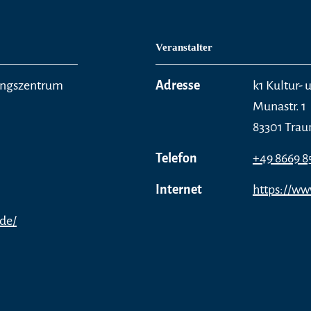
Veranstalter
tungszentrum
Adresse
k1 Kultur-
Munastr. 1
83301 Trau
Telefon
+49 8669 8
Internet
https://ww
.de/