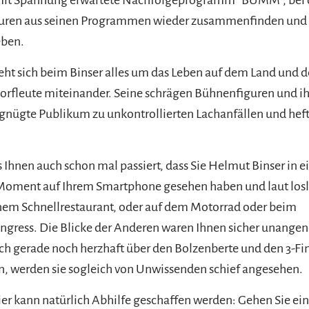
guren aus seinen Programmen wieder zusammenfinden un
eben.
ht sich beim Binser alles um das Leben auf dem Land und d
rfleute miteinander. Seine schrägen Bühnenfiguren und ih
rgnügte Publikum zu unkontrollierten Lachanfällen und hef
es Ihnen auch schon mal passiert, dass Sie Helmut Binser in 
oment auf Ihrem Smartphone gesehen haben und laut los
nem Schnellrestaurant, oder auf dem Motorrad oder beim
gress. Die Blicke der Anderen waren Ihnen sicher unange
ch gerade noch herzhaft über den Bolzenberte und den 3-F
, werden sie sogleich von Unwissenden schief angesehen.
ier kann natürlich Abhilfe geschaffen werden: Gehen Sie ei