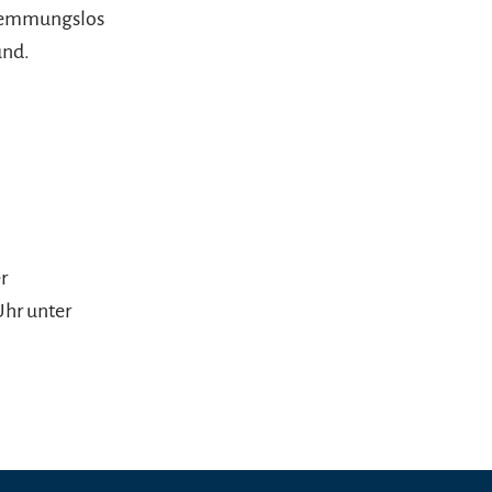
 hemmungslos
und.
r
Uhr unter