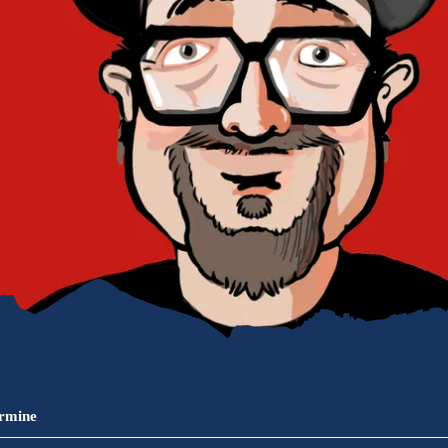
refreiheit im
mgau
gau G'schichten
ermine