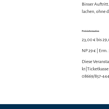
Binser Auftri
lachen, ohne d
Preisinformation
23,00 € bis 29
NP 29 € | Erm.
Diese Veransta
k1|Ticketkasse
08669/857-444 