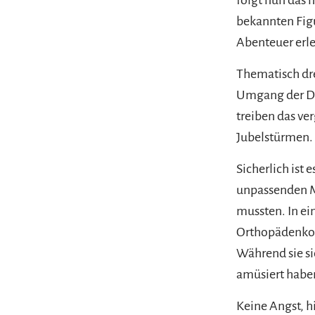
bekannten Fi
Abenteuer erl
Thematisch dre
Umgang der Do
treiben das ve
Jubelstürmen.
Sicherlich ist 
unpassenden M
mussten. In ei
Orthopädenkon
Während sie si
amüsiert haben
Keine Angst, h