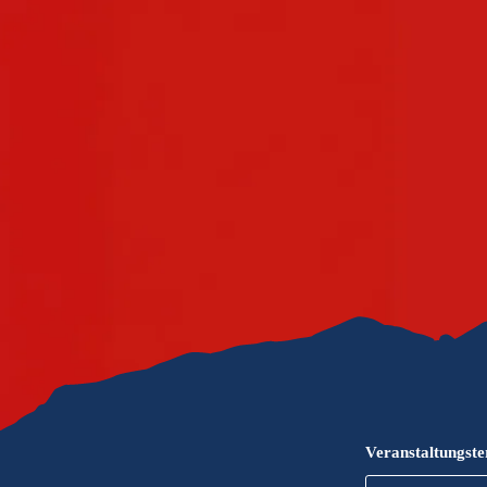
Gleitschirmfliegen &
Barrie
Luftsport
Chie
Interaktive Vollbildkarte
Chiem
Veranstaltungst