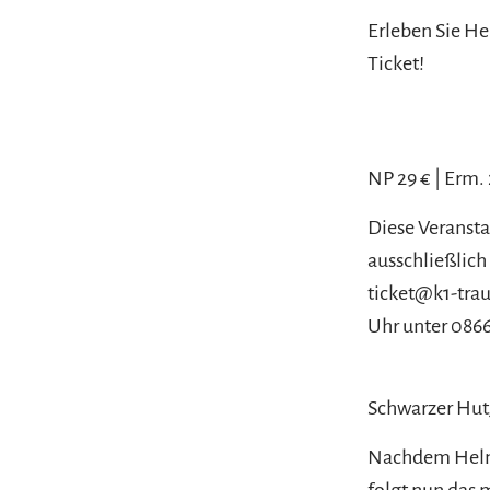
Erleben Sie He
Ticket!
NP 29 € | Erm.
Diese Veranst
ausschließlich
ticket@k1-trau
Uhr unter 0866
Schwarzer Hut,
Nachdem Helmut
folgt nun das