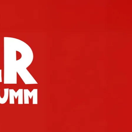
kunft
B2B Portal