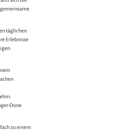
d gemeinsame
en täglichen
re Erlebnisse
tigen
einem
lachen
nehm.
inger-Done
nfach zu einem