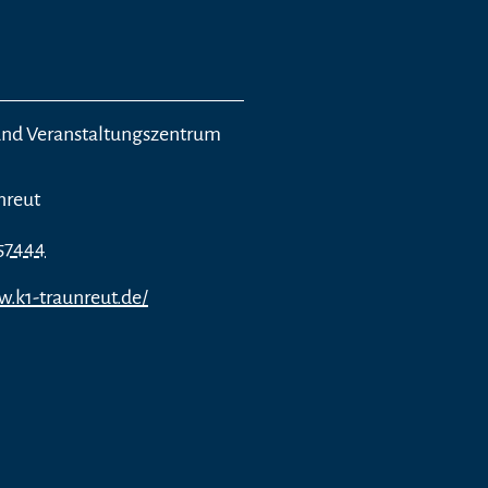
 und Veranstaltungszentrum
nreut
57444
w.k1-traunreut.de/