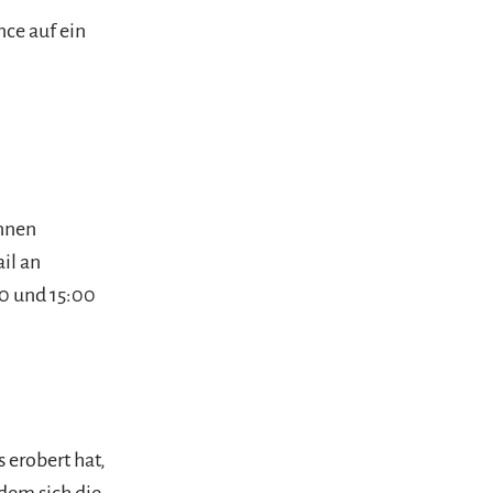
nce auf ein
önnen
il an
00 und 15:00
erobert hat,
dem sich die