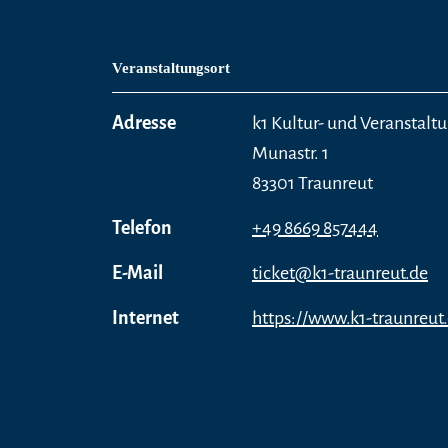
Veranstaltungsort
Adresse
k1 Kultur- und Veranstal
Munastr. 1
83301 Traunreut
Telefon
+49 8669 857444
E-Mail
ticket@k1-traunreut.de
Internet
https://www.k1-traunreut