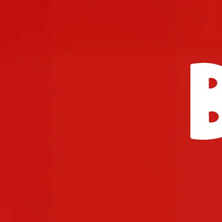
Aktivitäten im Chiemgau
Leben & 
Wandern & Gipfelglück
Veran
Radfahren &
Sehen
Mountainbiken
& Aus
Chiemsee & Wassererlebn
Tradit
Aktivitäten für die Familie
Projek
Winter
Orte 
Golfen
Karri