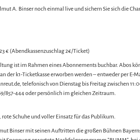
lmut A. Binser noch einmal live und sichern Sie sich die Cha
 23 € (Abendkassenzuschlag 2€/Ticket)
altung ist im Rahmen eines Abonnements buchbar. Abos k
 an der k1-Ticketkasse erworben werden – entweder per E-Ma
nreut.de, telefonisch von Dienstag bis Freitag zwischen 11:
9/857-444 oder persönlich im gleichen Zeitraum.
 rote Schuhe und voller Einsatz für das Publikum.
 Binser mit seinen Auftritten die großen Bühnen Bayerns 
 mit Spannung erwartete Nachfolgeprogramm "BUMM", bei 