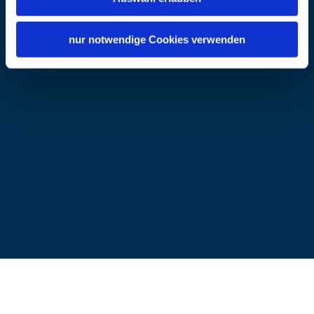
Minuten je nach Verkehr).
eeblysite.com/
Voraussetzungen:
nur notwendige Cookies verwenden
- einigermaßen sportlich
- keine großen körperlichen Einschränkungen
(möglicher Weise vorherige Absprache mit
Guide)
- Schwimmkenntnisse
- nicht Schwanger, alkoholisiert oder unter
Einfluss von Drogen
Solltet Ihr eine Tour bei uns buchen, so stellen wir
folgendes zur Verfügung:
Neoprenanzug, spezielle Canyoning-Schuhe mit