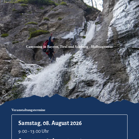
Zum
Zur
Zum
Inhalt
Suche
Footer
Canyoning in Bayern, Tirol und Salzburg - Halbtagestour
©
Veranstaltungstermine
Samstag, 08. August 2026
9:00 - 13:00 Uhr