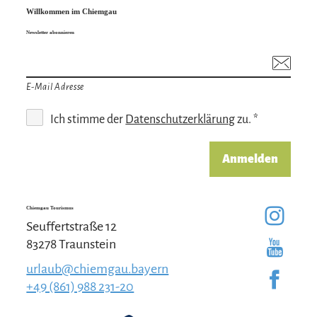
integrierten Socken, Helm, Gurt mit
Willkommen im Chiemgau
Selbstsicherung
Newsletter abonnieren
Infos und Anmeldung unter:
https://bavarian-
canyoning.weeblysite.com/
↗
E-Mail Adresse
Weitere Termine/Tage gerne auf Anfrage.
Ich stimme der
Datenschutzerklärung
zu. *
Anmelden
Chiemgau Tourismus
Seuffertstraße 12
83278 Traunstein
urlaub@chiemgau.bayern
+49 (861) 988 231-20