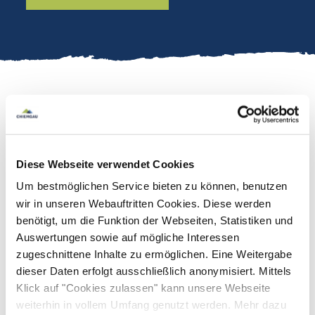
Canyoning-Tour perfekt für
Anfänger ab 12
Diese Webseite verwendet Cookies
Jahren
!
Um bestmöglichen Service bieten zu können, benutzen
Hier tauchen wir ab in eine der Highlight-Touren
wir in unseren Webauftritten Cookies. Diese werden
in der Umgebung. Wir werden uns in eine alpine
benötigt, um die Funktion der Webseiten, Statistiken und
Auswertungen sowie auf mögliche Interessen
Schlucht begeben, um uns dort mit Abseilen und
zugeschnittene Inhalte zu ermöglichen. Eine Weitergabe
unter gegebenen Voraussetzungen mit Rutschen
mehr lesen
dieser Daten erfolgt ausschließlich anonymisiert. Mittels
und Springen fortzubewegen. Auch ein Flying
Klick auf "Cookies zulassen" kann unsere Webseite
Verantwortlich für den Inhalt: Tourist Info Reit im Winkl
Fox und ein Mega-Swing kann hier evtl. mit
weiterhin in vollem Umfang genutzt werden. Mehr dazu