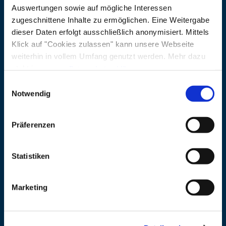
Auswertungen sowie auf mögliche Interessen
zugeschnittene Inhalte zu ermöglichen. Eine Weitergabe
Veranstaltungsort
dieser Daten erfolgt ausschließlich anonymisiert. Mittels
Klick auf "Cookies zulassen" kann unsere Webseite
Adresse
Dorfplatz in Schleching
weiterhin in vollem Umfang genutzt werden. Mehr dazu
83259 Schleching
steht in unserer
Datenschutzerklärung
.
Alle Daten zu unserem Unternehmen sind im
Impressum
Einwilligungsauswahl
Veranstalter
gelistet.
Notwendig
Adresse
Gemeinde Schleching
Präferenzen
83259 Schleching
Statistiken
Marketing