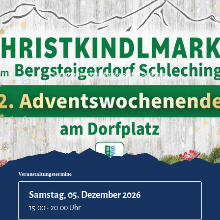
Zum
Zur
Zum
Inhalt
Suche
Footer
Christkindlmarkt im Bergsteigerdorf Schleching
©
Veranstaltungstermine
Samstag, 05. Dezember 2026
15:00 - 20:00 Uhr