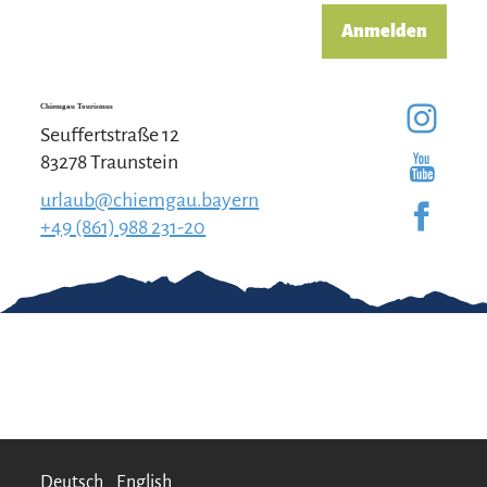
Anmelden
Chiemgau Tourismus
Seuffertstraße 12
83278 Traunstein
urlaub@chiemgau.bayern
+49 (861) 988 231-20
Gut zu wissen
Kontakt
Impressum
Erklärung zur
Barrierefreiheit
Team Chiemgau
Datenschutz
Tourismus
↗
Deutsch
English