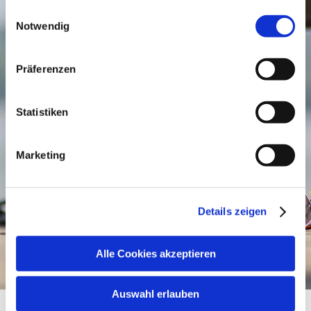
Alle Daten zu unserem Unternehmen sind im
Impressum
Einwilligungsauswahl
gelistet.
Notwendig
Präferenzen
Statistiken
Marketing
Details zeigen
Alle Cookies akzeptieren
Auswahl erlauben