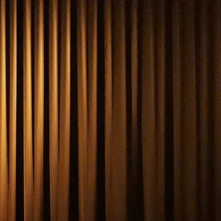
kunft
B2B Portal