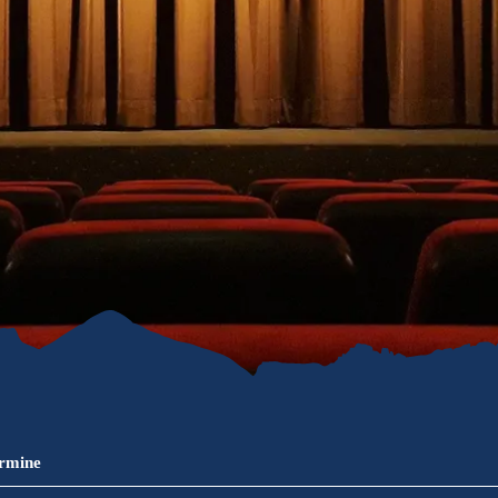
refreiheit im
mgau
gau G'schichten
ermine