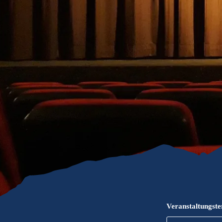
Gleitschirmfliegen &
Barrie
Luftsport
Chie
Interaktive Vollbildkarte
Chiem
Veranstaltungst