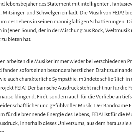
und lebensbejahendes Statement mit intelligenten, fantasie
, Mitsingen und Schwelgen einlädt. Die Musik von FEIA! bie
um des Lebens in seinen mannigfaltigen Schattierungen. D
in in jenen Sound, der in der Mischung aus Rock, Weltmusik 
 zu bieten hat.
hren arbeiten die Musiker immer wieder bei verschiedenen P
fanden sofort einen besonders herzlichen Draht zueinande
wie auch charakterliche Sympathie, mündete schließlich in 
jekt FEIA! Der bairische Ausdruck steht nicht nur für die Fe
nauso klingend, Fire), sondern auch für die Vorliebe an tief
leidenschaftlicher und gefühlvoller Musik. Der Bandname FE
m für die brennende Energie des Lebens, FEIA! ist für die Mu
Ausdruck, innerhalb dieses Universums, aus dem heraus sie s
en