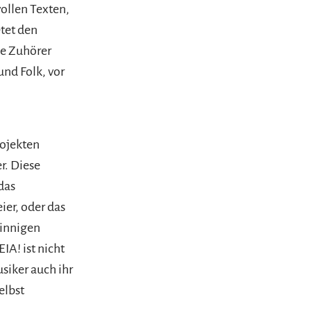
vollen Texten,
tet den
ie Zuhörer
und Folk, vor
rojekten
r. Diese
das
ier, oder das
sinnigen
IA! ist nicht
siker auch ihr
elbst