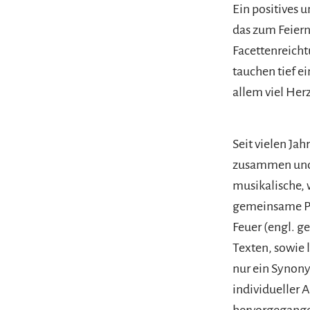
Ein positives 
das zum Feiern
Facettenreicht
tauchen tief e
allem viel Herz
Seit vielen Ja
zusammen und 
musikalische, 
gemeinsame Pro
Feuer (engl. ge
Texten, sowie 
nur ein Synony
individueller 
hervorgegang