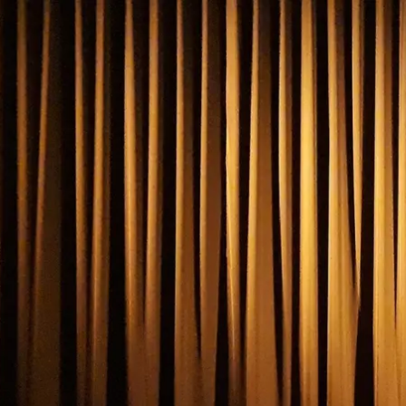
Aktivitäten im Chiemgau
Leben & 
Wandern & Gipfelglück
Veran
Radfahren &
Sehen
Mountainbiken
& Aus
Chiemsee & Wassererlebn
Tradit
Aktivitäten für die Familie
Projek
Winter
Orte 
Golfen
Karri