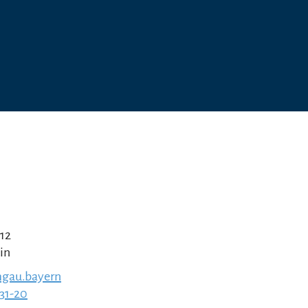
 12
in
gau.bayern
231-20