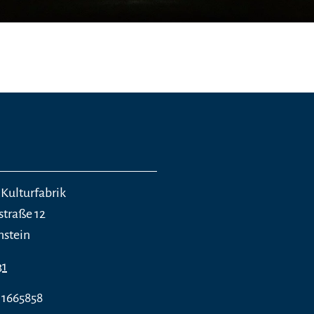
 Kulturfabrik
straße 12
nstein
31
 1665858