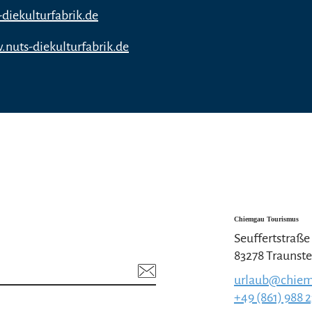
diekulturfabrik.de
.nuts-diekulturfabrik.de
Chiemgau Tourismus
Seuffertstraße
83278 Traunste
urlaub@chiem
+49 (861) 988 