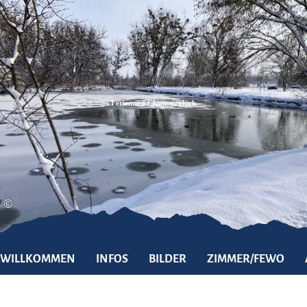
Zum
Zur
Zum
Inhalt
Suche
Footer
Feriennest Chiemseeglück
©
WILLKOMMEN
INFOS
BILDER
ZIMMER/FEWO