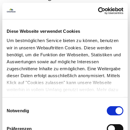
An- und Abreise
Anreise: 14:00 - 20:00
Abreise: 06:30 - 10:00
Diese Webseite verwendet Cookies
Um bestmöglichen Service bieten zu können, benutzen
Services
wir in unseren Webauftritten Cookies. Diese werden
benötigt, um die Funktion der Webseiten, Statistiken und
Abholung vom Bahnhof
Fahrradparkplätze
Auswertungen sowie auf mögliche Interessen
Zahlungsoptionen vor Ort
zugeschnittene Inhalte zu ermöglichen. Eine Weitergabe
kostenloser Parkplatz
Parkplatz am Haus
dieser Daten erfolgt ausschließlich anonymisiert. Mittels
Ausschließlich Barzahlung
Klick auf "Cookies zulassen" kann unsere Webseite
In der Nähe
weiterhin in vollem Umfang genutzt werden. Mehr dazu
steht in unserer
Datenschutzerklärung
.
Bahnhof
Ausstattung
Alle Daten zu unserem Unternehmen sind im
Impressum
Einwilligungsauswahl
gelistet.
Notwendig
kostenloses W-LAN (in der gesamten Unterkunft)
Richtlinien
Präferenzen