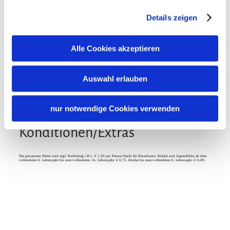
Garten
Grillmöglichkeit
Sonnenschirme
Sprachen
Details zeigen
Terrasse
Deutsch
Familienangebote
Alle Cookies akzeptieren
Brettspiele/Puzzle
Auswahl erlauben
nur notwendige Cookies verwenden
Konditionen/Extras
Die genannten Preise sind zzgl. Kurbeitrag i.H.v. € 1,50 pro Person/Nacht für Erwachsene. Kinder und Jugendliche ab dem
vollendeten 6. Lebensjahr bis zum vollendeten 16. Lebensjahr: € 0,75. Kinder bis zum vollendeten 6. Lebensjahr: € 0,00.