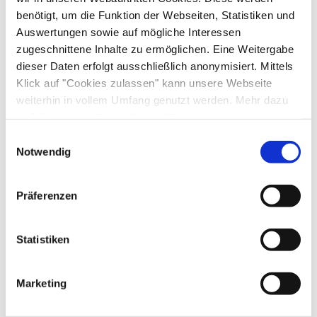
benötigt, um die Funktion der Webseiten, Statistiken und
Anreise: 15:00 - 18:00
Abreise: 08:00 - 10:00
Auswertungen sowie auf mögliche Interessen
zugeschnittene Inhalte zu ermöglichen. Eine Weitergabe
dieser Daten erfolgt ausschließlich anonymisiert. Mittels
Services
Klick auf "Cookies zulassen" kann unsere Webseite
weiterhin in vollem Umfang genutzt werden. Mehr dazu
Fahrradparkplätze
kostenloser Parkplatz
Zahlungsoptionen vor Ort
steht in unserer
Datenschutzerklärung
.
Parkplatz am Haus
Flexible Stornierung
Alle Daten zu unserem Unternehmen sind im
Impressum
Einwilligungsauswahl
Ausschließlich Barzahlung
gelistet.
Notwendig
Aktivitäten
Fahrradtouren
Radfahren
Touren zu Fuß
Präferenzen
Ausstattung
Wandern
kostenloses W-LAN (in der gesamten Unterkunft)
Statistiken
Richtlinien
Kinder willkommen
Haustiere nicht erlaubt
Marketing
Gemeinschaftsbereiche
Nichtraucherunterkunft (Alle öffentlichen und privaten
Bereiche sind Nichtraucherzonen)