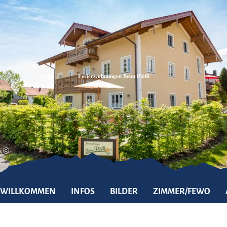
Zum
Zur
Zum
Inhalt
Suche
Footer
Ferienwohnungen Beim Plößl
©
WILLKOMMEN
INFOS
BILDER
ZIMMER/FEWO