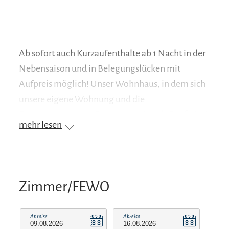
Ab sofort auch Kurzaufenthalte ab 1 Nacht in der
Nebensaison und in Belegungslücken mit
Aufpreis möglich! Unser Wohnhaus, in dem sich
unsere eigene Wohnung und die
Ferienwohnungen „Rosengarten“ und „Dorfblick“
mehr lesen
befinden liegt im Zentrum des wunderschönen
Dorfes Truchtlaching. Wir gehören zur
Gemeinde Seeon-Seebruck, und unser Haus, das
von uns 2016/17 neu erbaut wurde, ist daher der
Zimmer/FEWO
ideale Ausgangspunkt für Wanderungen,
Radtouren rund um den Chiemsee und den
Anreise
Abreise
Chiemgau. Wer unseren schönen Ort nicht