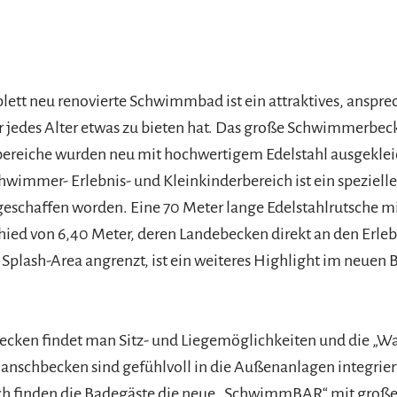
ett neu renovierte Schwimmbad ist ein attraktives, anspr
ür jedes Alter etwas zu bieten hat. Das große Schwimmerbec
ereiche wurden neu mit hochwertigem Edelstahl ausgeklei
wimmer- Erlebnis- und Kleinkinderbereich ist ein spezielles
geschaffen worden. Eine 70 Meter lange Edelstahlrutsche m
ed von 6,40 Meter, deren Landebecken direkt an den Erleb
n Splash-Area angrenzt, ist ein weiteres Highlight im neuen 
cken findet man Sitz- und Liegemöglichkeiten und die „Wa
anschbecken sind gefühlvoll in die Außenanlagen integrie
h finden die Badegäste die neue „SchwimmBAR“ mit große