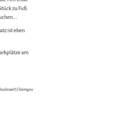
 Stück zu Fuß
uchen...
tz ist eben
Parkplätze am
Urlaubswelt Chiemgau