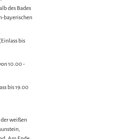
alb des Bades
ch-bayerischen
(Einlass bis
von 10.00 -
ass bis 19.00
 der weißen
aunstein,
bad. Am Ende