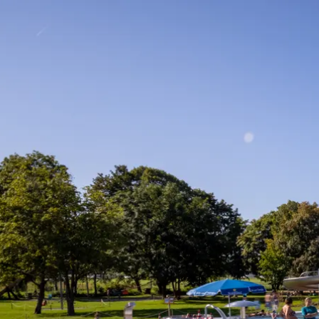
Aktivitäten im Chiemgau
Leben & 
Wandern & Gipfelglück
Veran
Radfahren &
Sehen
Mountainbiken
& Aus
Chiemsee & Wassererlebn
Tradit
Aktivitäten für die Familie
Projek
Winter
Orte 
Golfen
Karri