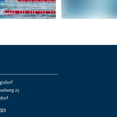
©
egsdorf
adweg 25
sdorf
769