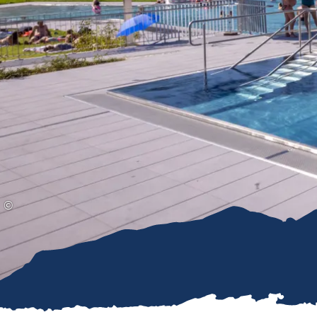
Gleitschirmfliegen &
Barrie
Luftsport
Chie
Interaktive Vollbildkarte
Chiem
©