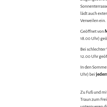
Sonnenterrasse
lädt auch exte
Verweilen ein.
Geöffnet von
M
18.00 Uhr) geö
Bei schlechter
12.00 Uhr geöf
In den Somm
Uhr) bei
jedem
Zu Fuß und m
Traun zum Frei
unterqueren d