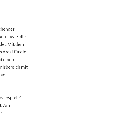
echendes
ken sowie alle
det. Mit dem
 Areal für die
it einem
nisbereich mit
Bad.
sserspiele“
rt. Am
r