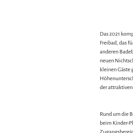
Das 2021 kompl
Freibad, das f
anderen Badeb
neuen Nichtsch
kleinen Gäste 
Höhenunterschi
der attraktive
Rund um die Be
beim Kinder-Pl
Zugangsbereic