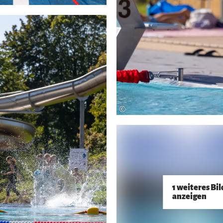
©
1 weiteres Bil
anzeigen