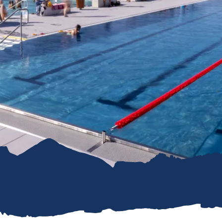
refreiheit im
mgau
gau G'schichten