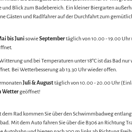
 und Blick zum Badebereich. Ein kleiner Biergarten außerh
rne Gästen und Radlfahrer auf der Durchfahrt zum gemütli
ai bis Juni
sowie
September
täglich von 10.00 - 19.00 Uhr 
ffnet.
 Witterung und bei Temperaturen unter 18°C ist das Bad nur 
fnet. Bei Wetterbesserung ab 13.30 Uhr wieder offen.
ermonaten
Juli & August
täglich von 10.00 - 20.00 Uhr (Einl
 Wetter
geöffnet!
it dem Rad kommen Sie über den Schwimmbadweg entlang
bad. Mit dem Auto fahren Sie über die B306 an Richtung Tr
ie Autobahn und biegen nach 300 m links ab Richtung Frei