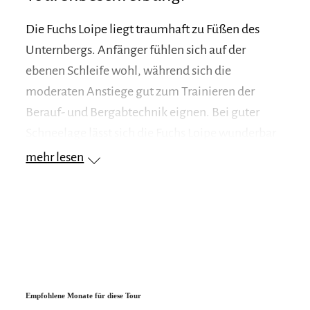
Die Fuchs Loipe liegt traumhaft zu Füßen des
Unternbergs. Anfänger fühlen sich auf der
ebenen Schleife wohl, während sich die
moderaten Anstiege gut zum Trainieren der
Berauf- und Bergabtechnik eignen. Bei guter
Schneelage lässt sich die Fuchs Loipe wunderbar
mit der Grashof Loipe zu einer schönen, sonnigen
mehr lesen
Dorfrunde verbinden. Das Loipennetz erstreckt
sich über das Seengebiet bis nach Reit im Winkl.
Empfohlene Monate für diese Tour