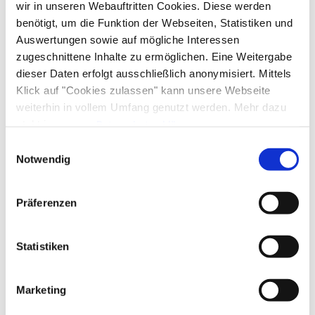
wir in unseren Webauftritten Cookies. Diese werden
benötigt, um die Funktion der Webseiten, Statistiken und
Auswertungen sowie auf mögliche Interessen
zugeschnittene Inhalte zu ermöglichen. Eine Weitergabe
dieser Daten erfolgt ausschließlich anonymisiert. Mittels
Klick auf "Cookies zulassen" kann unsere Webseite
weiterhin in vollem Umfang genutzt werden. Mehr dazu
steht in unserer
Datenschutzerklärung
.
Alle Daten zu unserem Unternehmen sind im
Impressum
Einwilligungsauswahl
gelistet.
Notwendig
Präferenzen
Statistiken
Marketing