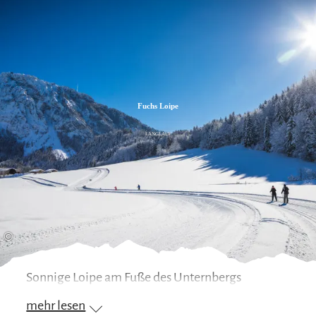
Zum
Zur
Zum
Inhalt
Suche
Footer
Fuchs Loipe
LANGLAUF
©
Sonnige Loipe am Fuße des Unternbergs
mehr lesen