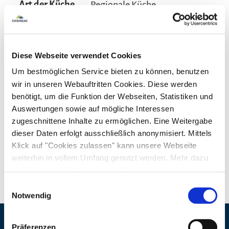
Art der Küche
Regionale Küche
Betriebliche
Speisekarte, Mit Bergbahn
Besonderheiten
erreichbar
Diese Webseite verwendet Cookies
Um bestmöglichen Service bieten zu können, benutzen
wir in unseren Webauftritten Cookies. Diese werden
benötigt, um die Funktion der Webseiten, Statistiken und
Öffnungszeiten
Auswertungen sowie auf mögliche Interessen
Alle Angaben ohne Gewähr.
zugeschnittene Inhalte zu ermöglichen. Eine Weitergabe
dieser Daten erfolgt ausschließlich anonymisiert. Mittels
Geöffnet bei Fahrbetrieb der Hochfelln-Seilbahn
Klick auf "Cookies zulassen" kann unsere Webseite
weiterhin in vollem Umfang genutzt werden. Mehr dazu
steht in unserer
Datenschutzerklärung
.
Alle Daten zu unserem Unternehmen sind im
Impressum
Einwilligungsauswahl
gelistet.
Notwendig
Präferenzen