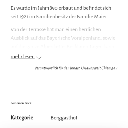
Es wurde im Jahr 1890 erbaut und befindet sich
seit 1921 im Familienbesitz der Familie Maier.
Von der Terrasse hat man einen herrlichen
Ausblick auf das Bayerische Voralpenland, sowie
auf die ganze Alpenkette. Bei klaren Tagen kann
man von hier sogar den Bayerischen Wald mit
mehr lesen
dem großen Arber erkennen
Verantwortlich für den Inhalt: Urlaubswelt Chiemgau
Auf einen Blick
Kategorie
Berggasthof