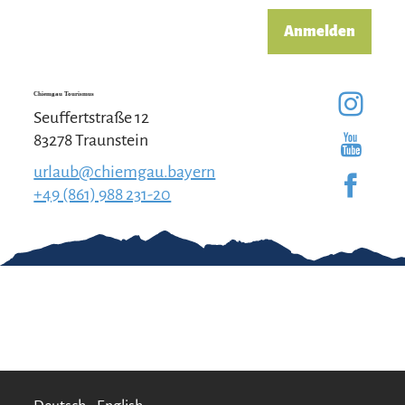
Anmelden
Chiemgau Tourismus
Seuffertstraße 12
83278 Traunstein
urlaub@chiemgau.bayern
+49 (861) 988 231-20
Gut zu wissen
Kontakt
Impressum
Erklärung zur
Barrierefreiheit
Team Chiemgau
Datenschutz
Tourismus
↗