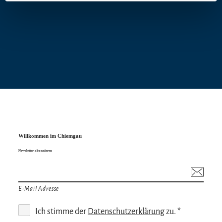
Preisinformation
22,00 € bis 26,00 €
NP 26 € | Erm. 22 € (Abendkassenzuschlag
2€/Ticket)
Willkommen im Chiemgau
Newsletter abonnieren
E-Mail Adresse
Ich stimme der
Datenschutzerklärung
zu. *