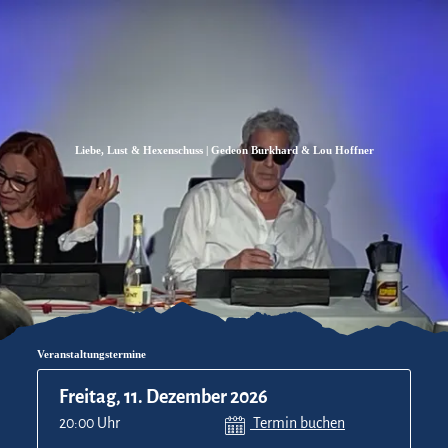
Zum
Zur
Zum
Inhalt
Suche
Footer
Liebe, Lust & Hexenschuss | Gedeon Burkhard & Lou Hoffner
Veranstaltungstermine
Freitag, 11. Dezember 2026
20:00 Uhr
Termin buchen