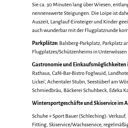
Sie ca. 30 Minuten lang über Wiesen, entla
nennenswerte Steigungen. Die Loipe ist dahe
Auszeit, Langlauf-Einsteiger und Kinder gee
auch wunderbar mit der Flugplatzrunde kom
Parkplätze:
Balsberg-Parkplatz, Parkplatz 
Flugplatzes/Schützenheims in Unterwössen
Gastronomie und Einkaufsmöglichkeiten 
Rathaus, Café-Bar-Bistro Foglwuid, Landhote
Lickei', Achentaler Stubn, Seestüberl am Wö
Schmiedbräu, Bäckerei Schuhbeck, Edeka K
Wintersportgeschäfte und Skiservice im A
Schuhe + Sport Bauer (Schleching): Verkauf, 
Fitting, Skiservice/Wachsservice, regelmäß