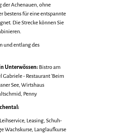
ng der Achenauen, ohne
r bestens für eine entspannte
ignet. Die Strecke können Sie
binieren.
am und entlang des
in Unterwössen:
Bistro am
l Gabriele - Restaurant 'Beim
ssner See, Wirtshaus
altschmid, Penny
chental:
Leihservice, Leasing, Schuh-
ige Wachskurse, Langlaufkurse