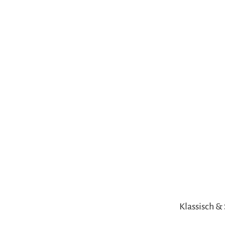
Gleitschirmfliegen &
Barrie
Luftsport
Chie
Interaktive Vollbildkarte
Chiem
Klassisch &