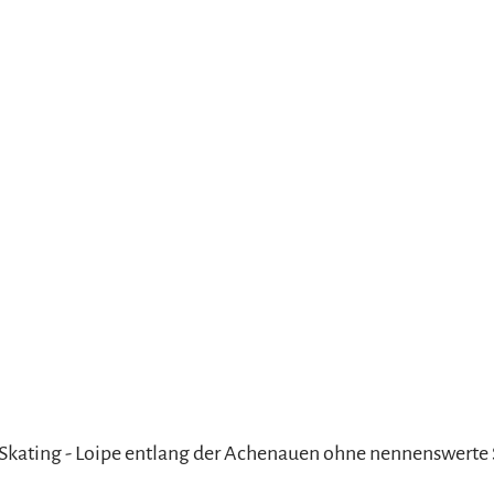
refreiheit im
mgau
gau G'schichten
 Skating - Loipe entlang der Achenauen ohne nennenswerte