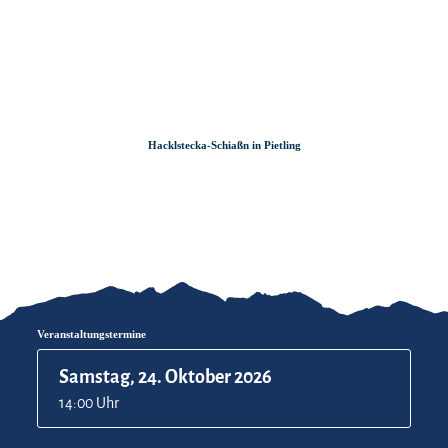
Zum
Zur
Zum
Inhalt
Suche
Footer
Hacklstecka-Schiaßn in Pietling
Veranstaltungstermine
Samstag, 24. Oktober 2026
14:00 Uhr