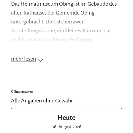
Das Heimatmuseum Obing ist im Gebäude des
alten Rathauses der Gemeinde Obing
untergebracht. Dort stehen zwei
Ausstellungsräume, ein kleines Büro und das
Archiv im Dachboden zur Verfügung.
In einer Dauerausstellung und wechselnden
mehr lesen
Sonderausstellungen zeigt das Heimatmuseum
die ­Geschichte Obings.
Die verschiedenen Ausstellungsbereiche zeigen:
Öffnungszeiten
Ortsgeschichte von Obing und Frabertsham
Alle Angaben ohne Gewähr.
Das Schloss Obing
Schul- und Kirchengeschichte
Heute
Von Bad Endorf nach Obing: Die Geschichte
06. August 2026
der Lokalbahn LEO