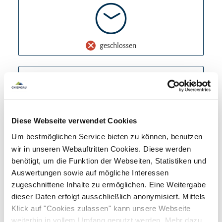
Obinger Künstler
Salz- und Römerstraßen: Die Geschichte der
Handelswege durch Obing
geschlossen
Sammlung der Sterbebilder
Heute
Zu den besonderen Ausstellungsstücken zählen:
06. August 2026
geschlossen
Der Münzfund von Obing
Morgen
Der Römerstein
Diese Webseite verwendet Cookies
07. August 2026
geschlossen
Die Madonna von Diepoldsberg
Um bestmöglichen Service bieten zu können, benutzen
Übermorgen
Die Saxe und der römische Hufschuh
wir in unseren Webauftritten Cookies. Diese werden
08. August 2026
geschlossen
benötigt, um die Funktion der Webseiten, Statistiken und
Fotoplatten des Obinger Fotografen Franz
Sonntag
Auswertungen sowie auf mögliche Interessen
Geist
09. August 2026
geschlossen
zugeschnittene Inhalte zu ermöglichen. Eine Weitergabe
Montag
dieser Daten erfolgt ausschließlich anonymisiert. Mittels
Die Betreuung des Museums haben die
Klick auf "Cookies zulassen" kann unsere Webseite
10. August 2026
geschlossen
Heimatfreunde Obing e.V. übernommen. Der
weiterhin in vollem Umfang genutzt werden. Mehr dazu