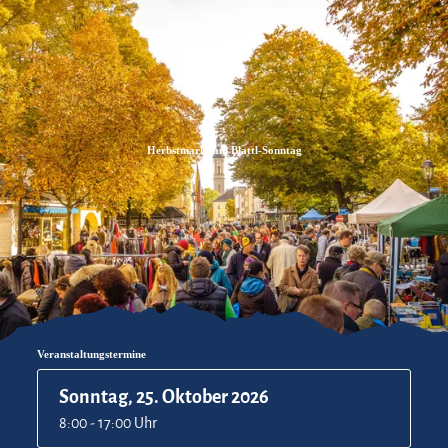
Zum
Zur
Zum
Inhalt
Suche
Footer
Herbstmarkt am Blattl-Sonntag
Veranstaltungstermine
Sonntag, 25. Oktober 2026
8:00 - 17:00 Uhr