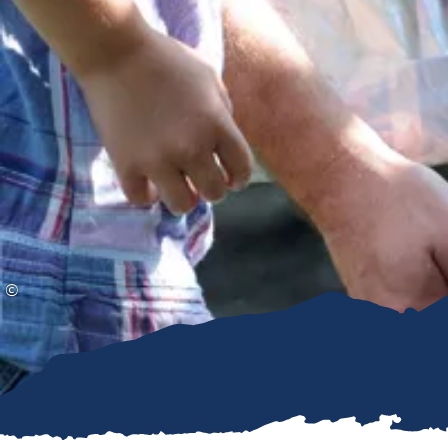
Gleitschirmfliegen &
Barrie
Luftsport
Chie
Interaktive Vollbildkarte
Chiem
©