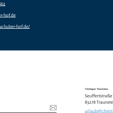
862
r-hof.de
w.huber-hof.de/
Chiemgau Tourismus
Seuffertstraße
83278 Traunste
urlaub@chiem