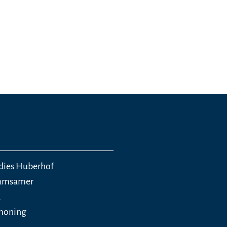
dies Huberhof
ramsamer
2
tmoning