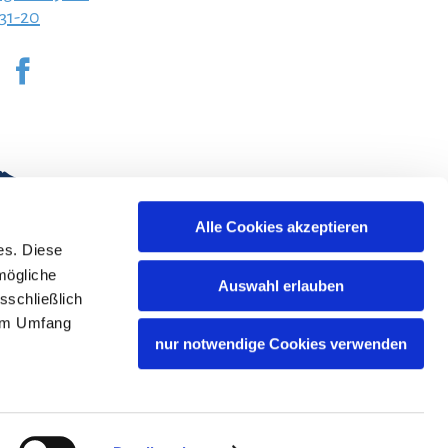
231-20
Alle Cookies akzeptieren
es. Diese
mögliche
Auswahl erlauben
sschließlich
lem Umfang
nur notwendige Cookies verwenden
Bayern Tourismus