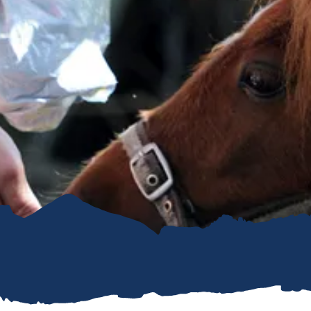
refreiheit im
mgau
gau G'schichten