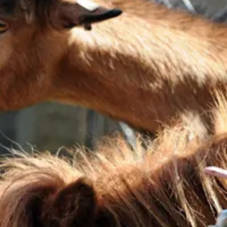
kunft
B2B Portal