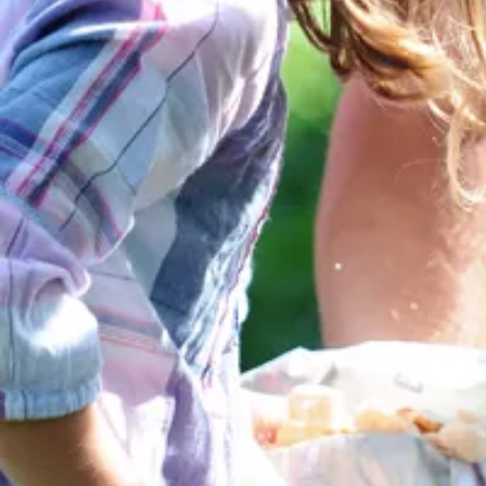
Aktivitäten im Chiemgau
Leben & 
Wandern & Gipfelglück
Veran
Radfahren &
Sehen
Mountainbiken
& Aus
Chiemsee & Wassererlebn
Tradit
Aktivitäten für die Familie
Projek
Winter
Orte 
Golfen
Karri