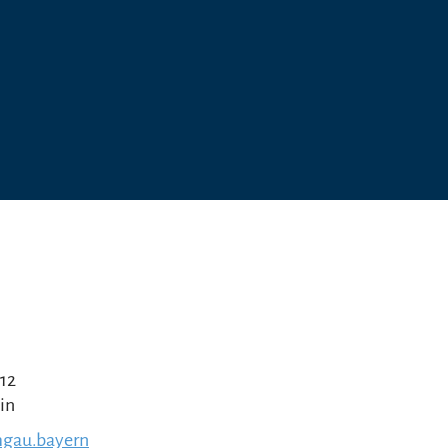
 12
in
gau.bayern