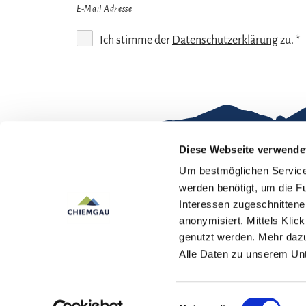
E-Mail Adresse
Ich stimme der
Datenschutzerklärung
zu. *
Diese Webseite verwende
Um bestmöglichen Service 
Gut zu wissen
werden benötigt, um die F
Interessen zugeschnittene 
Kontakt
Im
anonymisiert. Mittels Kli
genutzt werden. Mehr dazu
Team Chiemgau
Dat
Alle Daten zu unserem U
Tourismus
↗
Einwilligungsauswahl
Deutsch
English