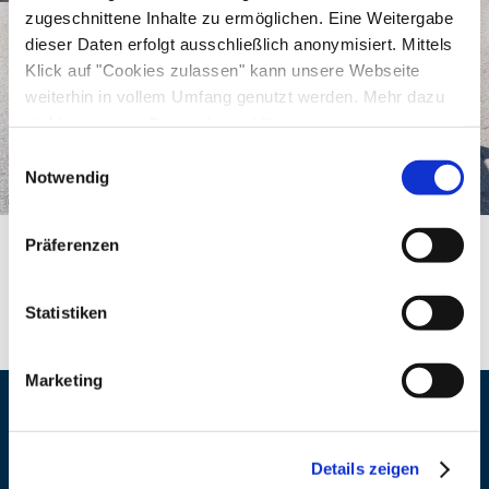
zugeschnittene Inhalte zu ermöglichen. Eine Weitergabe
Der
Eintritt
ist frei.
dieser Daten erfolgt ausschließlich anonymisiert. Mittels
Klick auf "Cookies zulassen" kann unsere Webseite
weiterhin in vollem Umfang genutzt werden. Mehr dazu
steht in unserer
Datenschutzerklärung
.
Alle Daten zu unserem Unternehmen sind im
Impressum
Einwilligungsauswahl
gelistet.
Notwendig
©
Präferenzen
Statistiken
Marketing
Veranstaltungsort
Details zeigen
Adresse
Dorfzentrum Kössen