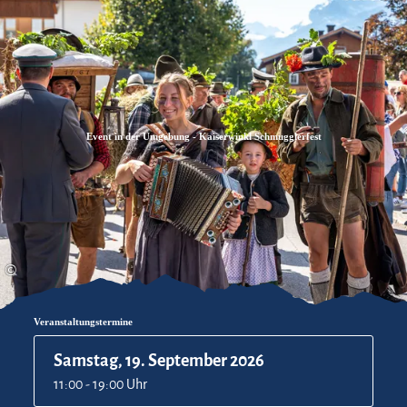
Zum
Zur
Zum
Inhalt
Suche
Footer
Event in der Umgebung - Kaiserwinkl Schmugglerfest
©
Veranstaltungstermine
Samstag, 19. September 2026
11:00 - 19:00 Uhr