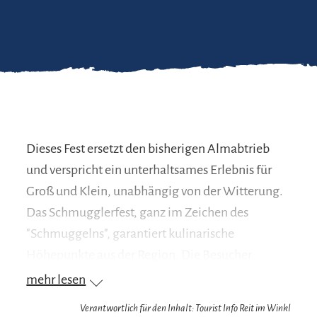
Dieses Fest ersetzt den bisherigen Almabtrieb
und verspricht ein unterhaltsames Erlebnis für
Groß und Klein, unabhängig von der Witterung.
Das Schmugglerfest, ganz im Zeichen des
"Schmuggelns", garantiert kulinarische
Höhepunkte aus der Region. Die Besucher
können sich auf herzhafte regionale
mehr lesen
Köstlichkeiten freuen, die von lokalen Vereinen
Verantwortlich für den Inhalt: Tourist Info Reit im Winkl