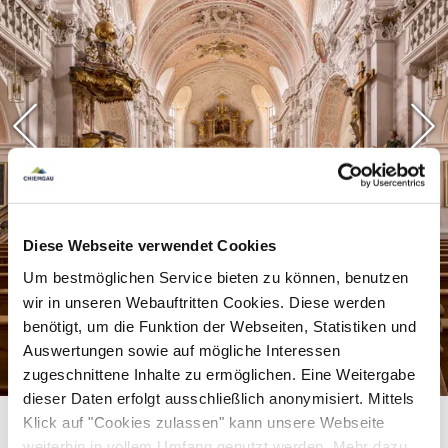
bekannte barocke Helligkeit und Farbigkeit
entgegen. Vielmehr wirkt das Kircheninnere eher
dunkel, das ist ein sichtbares Zeichen dafür, dass
wir es hier mit einem im Kern eigentlich
gotischen Bau zu tun haben, der nachträglich
barock überformt wurde. Die
Erweiterungsphasen der barocken Zeit lassen
sich gut am Stuck des Deckengewölbes
Diese Webseite verwendet Cookies
verfolgen. Im hinteren Teil der Kirche dicht und
Um bestmöglichen Service bieten zu können, benutzen
massiv, lichtet sich, je weiter man nach vorne
wir in unseren Webauftritten Cookies. Diese werden
geht, der Formenkanon. Auf Höhe der Kanzel
benötigt, um die Funktion der Webseiten, Statistiken und
etwa ist eine der Zäsuren deutlich auszumachen.
Auswertungen sowie auf mögliche Interessen
Der Altar, die Skulpturen und im Kern auch die
zugeschnittene Inhalte zu ermöglichen. Eine Weitergabe
dieser Daten erfolgt ausschließlich anonymisiert. Mittels
Kanzel sind Arbeiten aus dem frühen 18.
Klick auf "Cookies zulassen" kann unsere Webseite
Jahrhundert. Als ältestes Bildnis gilt die
Statue
weiterhin in vollem Umfang genutzt werden. Mehr dazu