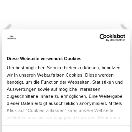
Diese Webseite verwendet Cookies
Um bestmöglichen Service bieten zu können, benutzen
wir in unseren Webauftritten Cookies. Diese werden
benötigt, um die Funktion der Webseiten, Statistiken und
Auswertungen sowie auf mögliche Interessen
zugeschnittene Inhalte zu ermöglichen. Eine Weitergabe
dieser Daten erfolgt ausschließlich anonymisiert. Mittels
©
Klick auf "Cookies zulassen" kann unsere Webseite
weiterhin in vollem Umfang genutzt werden. Mehr dazu
steht in unserer
Datenschutzerklärung
.
Alle Daten zu unserem Unternehmen sind im
Impressum