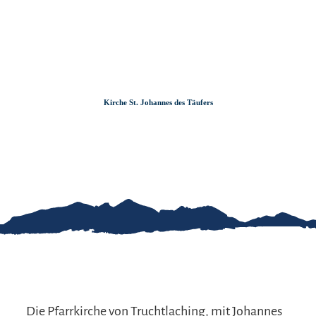
Zum
Zur
Zum
Inhalt
Suche
Footer
Kirche St. Johannes des Täufers
Die Pfarrkirche von Truchtlaching, mit Johannes