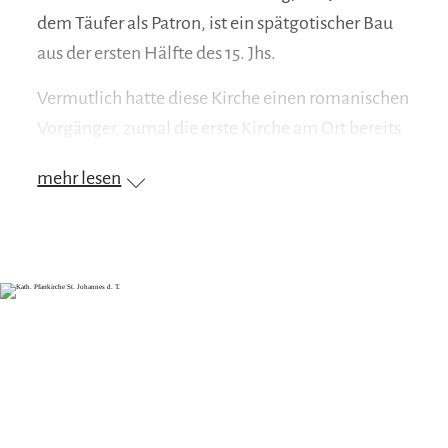
dem Täufer als Patron, ist ein spätgotischer Bau
aus der ersten Hälfte des 15. Jhs.
Vermutlich hatte diese Kirche einen romanischen
Vorgänger, zumal die erste Kirche am Ort bereits
788 urkundlich erwähnt wurde. Die Kirche war
mehr lesen
eine Eigenkirche der Ritter von Truchtlaching.
Einige guterhaltene Grabsteine dieses
Geschlechts sind in der Kirche aufbewahrt.