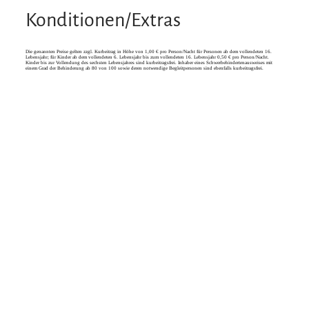
Konditionen/Extras
Die genannten Preise gelten zzgl. Kurbeitrag in Höhe von 1,00 € pro Person/Nacht für Personen ab dem vollendeten 16.
Lebensjahr; für Kinder ab dem vollendeten 6. Lebensjahr bis zum vollendeten 16. Lebensjahr 0,50 € pro Person/Nacht.
Kinder bis zur Vollendung des sechsten Lebensjahres sind kurbeitragsfrei. Inhaber eines Schwerbehindertenausweises mit
einem Grad der Behinderung ab 80 von 100 sowie deren notwendige Begleitpersonen sind ebenfalls kurbeitragsfrei.