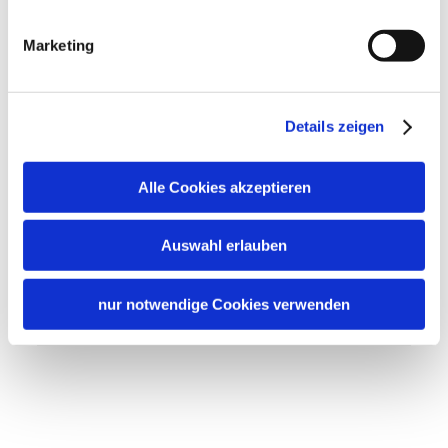
Tourist Information
Marketing
Gemeinschaftsbereiche
Garten
Grillmöglichkeit
Sonnenstühle/-liegen
Sprachen
Details zeigen
Deutsch
Alle Cookies akzeptieren
Verpflegung
Frühstück
Brötchenservice
Auswahl erlauben
Lage
Besonders ruhige Lage
nur notwendige Cookies verwenden
Familienangebote
Outdoorspielgeräte für Kinder