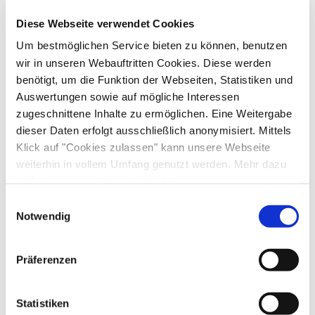
An- und Abreise
Diese Webseite verwendet Cookies
Um bestmöglichen Service bieten zu können, benutzen
Anreise: 14:00 - 17:00
Abreise: 08:00 - 10:00
wir in unseren Webauftritten Cookies. Diese werden
benötigt, um die Funktion der Webseiten, Statistiken und
Services
Auswertungen sowie auf mögliche Interessen
zugeschnittene Inhalte zu ermöglichen. Eine Weitergabe
Fahrradparkplätze
kostenloser Parkplatz
dieser Daten erfolgt ausschließlich anonymisiert. Mittels
Frühstück
Parkplatz am Haus
Klick auf "Cookies zulassen" kann unsere Webseite
weiterhin in vollem Umfang genutzt werden. Mehr dazu
Brötchenservice
Regionale Spezialitäten
Zahlungsoptionen vor Ort
steht in unserer
Datenschutzerklärung
.
Alle Daten zu unserem Unternehmen sind im
Impressum
Einwilligungsauswahl
Ausschließlich Barzahlung
gelistet.
Notwendig
Richtlinien
Kinder willkommen
Haustiere nicht erlaubt
Präferenzen
Aktivitäten
Radfahren
Skifahren
Wandern
Statistiken
In der Nähe