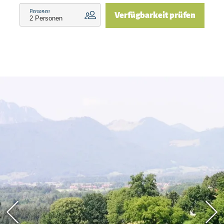
(Badestelle) erreichen Sie mit dem Auto in ca. 15
Personen
Verfügbarkeit prüfen
Minuten. Und alle wichtigen Einrichtungen
(Lebensmittelgeschäft, Freizeitanlagen usw.)
können Sie mit dem Auto in kurzen Wegen
erreichen. Auf Ihren Besuch freut sich Familie
Irmi und Alois Schröder!