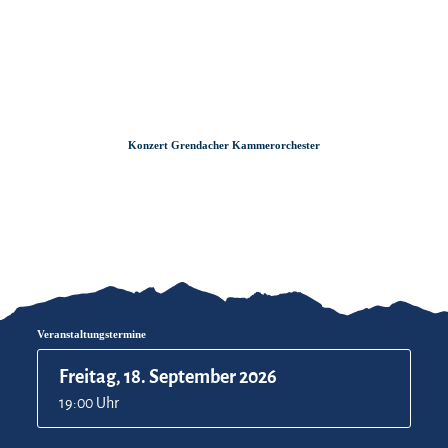
Zum
Zur
Zum
Inhalt
Suche
Footer
Konzert Grendacher Kammerorchester
Veranstaltungstermine
Freitag, 18. September 2026
19:00 Uhr