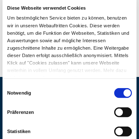
Diese Webseite verwendet Cookies
Um bestmöglichen Service bieten zu können, benutzen
Downloads
wir in unseren Webauftritten Cookies. Diese werden
benötigt, um die Funktion der Webseiten, Statistiken und
Infos Konzert Plan B - Peter Trefzger
(PDF, 112 K
Auswertungen sowie auf mögliche Interessen
B)
zugeschnittene Inhalte zu ermöglichen. Eine Weitergabe
dieser Daten erfolgt ausschließlich anonymisiert. Mittels
Klick auf "Cookies zulassen" kann unsere Webseite
weiterhin in vollem Umfang genutzt werden. Mehr dazu
steht in unserer
Datenschutzerklärung
.
Alle Daten zu unserem Unternehmen sind im
Impressum
Einwilligungsauswahl
gelistet.
Notwendig
Veranstalter und Ort
Adresse
Lambach Hüttn
Präferenzen
Frau Manuela Haider
Lambach 3
Statistiken
83358 Seebruck