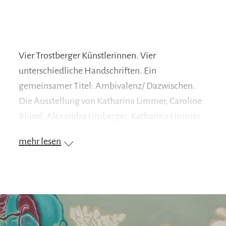
Vier Trostberger Künstlerinnen. Vier
unterschiedliche Handschriften. Ein
gemeinsamer Titel: Ambivalenz/ Dazwischen.
Die Ausstellung von Katharina Limmer, Caroline
Blüml, Alexandra Limberger, Katharina Limmer
und Joelle Sutter versammelt Positionen, in
mehr lesen
deren Fokus das Individuum im Spannungsfeld
zu sich und seiner Umwelt steht. Das Spektrum
der Arbeiten reicht von Malerei, Zeichnung und
Fotografie bis hin zu Videoinstallationen. Dabei
behandeln die Künstlerinnen das
Widersprüchliche, das Unabgeschlossene und