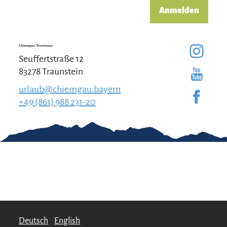
Anmelden
Chiemgau Tourismus
Seuffertstraße 12
83278 Traunstein
urlaub@chiemgau.bayern
+49 (861) 988 231-20
Gut zu wissen
Kontakt
Impressum
Erklärung zur
Barrierefreiheit
Team Chiemgau
Datenschutz
Tourismus
↗
Deutsch
English