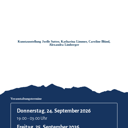
Zum
Zur
Zum
Inhalt
Suche
Footer
Kunstausstellung Joelle Sutter, Katharina Limmer, Caroline Blüml,
Alexandra Limberger
Veranstaltungstermine
Donnerstag, 24. September 2026
19:00 - 03:00 Uhr
Freitag, 25. September 2026