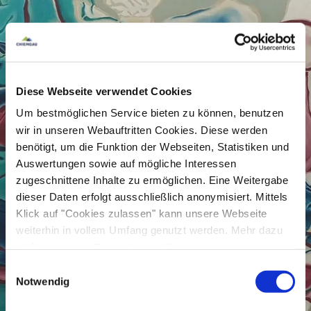
das Mehrdeutige. Die Arbeiten verbindet die
Offenheit für Ambivalenz und das Interesse am
Uneindeutigen, im Bewusstsein, dass Bedeutung
oft erst im Dazwischen entsteht. Aus vier
Diese Webseite verwendet Cookies
verschiedenen Perspektiven wird sich dem
Um bestmöglichen Service bieten zu können, benutzen
angenähert, was sich der Eindeutigkeit entzieht.
wir in unseren Webauftritten Cookies. Diese werden
benötigt, um die Funktion der Webseiten, Statistiken und
Ausstellungsdauer
Auswertungen sowie auf mögliche Interessen
zugeschnittene Inhalte zu ermöglichen. Eine Weitergabe
25. September 2026 bis 04. Oktober 2026
dieser Daten erfolgt ausschließlich anonymisiert. Mittels
Öffnungszeiten
Klick auf "Cookies zulassen" kann unsere Webseite
weiterhin in vollem Umfang genutzt werden. Mehr dazu
jeweils Freitag bis Sonntag 10.00 - 18.00 Uhr
steht in unserer
Datenschutzerklärung
.
Alle Daten zu unserem Unternehmen sind im
Impressum
Einwilligungsauswahl
Eintritt frei.
gelistet.
Notwendig