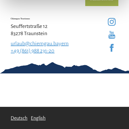
Chiemgau Tourismus
Seuffertstraße 12
83278 Traunstein
urlaub@chiemgau.bayern
+49 (861) 988 231-20
Gut zu wissen
Kontakt
Impressum
Erklärung zur
Barrierefreiheit
Team Chiemgau
Datenschutz
Tourismus
↗
Deutsch
English