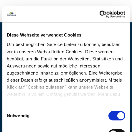
Diese Webseite verwendet Cookies
Kontaktdaten
Um bestmöglichen Service bieten zu können, benutzen
wir in unseren Webauftritten Cookies. Diese werden
Adresse
Ladestation Haus der
benötigt, um die Funktion der Webseiten, Statistiken und
Dorfgemeinschaft
Auswertungen sowie auf mögliche Interessen
Hauptstraße 14
zugeschnittene Inhalte zu ermöglichen. Eine Weitergabe
dieser Daten erfolgt ausschließlich anonymisiert. Mittels
83377 Vachendorf
Klick auf "Cookies zulassen" kann unsere Webseite
weiterhin in vollem Umfang genutzt werden. Mehr dazu
steht in unserer
Datenschutzerklärung
.
Alle Daten zu unserem Unternehmen sind im
Impressum
Einwilligungsauswahl
gelistet.
Notwendig