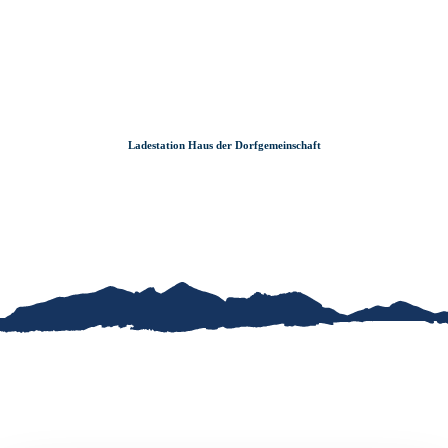
Zum
Zur
Zum
Inhalt
Suche
Footer
Ladestation Haus der Dorfgemeinschaft