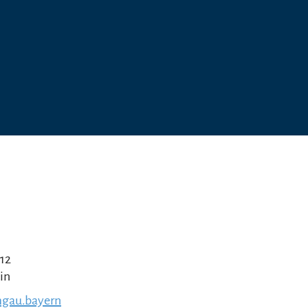
 12
in
gau.bayern