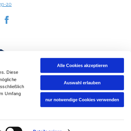
231-20
Alle Cookies akzeptieren
es. Diese
mögliche
Auswahl erlauben
sschließlich
lem Umfang
nur notwendige Cookies verwenden
Bayern Tourismus