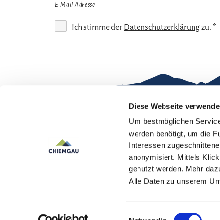
E-Mail Adresse
Ich stimme der
Datenschutzerklärung
zu. *
Diese Webseite verwende
Um bestmöglichen Service 
Gut zu wissen
werden benötigt, um die F
Interessen zugeschnittene 
Kontakt
Im
anonymisiert. Mittels Kli
genutzt werden. Mehr dazu
Team Chiemgau
Dat
Alle Daten zu unserem U
Tourismus
↗
Einwilligungsauswahl
Deutsch
English