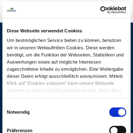
Diese Webseite verwendet Cookies
Kontaktdaten
Um bestmöglichen Service bieten zu können, benutzen
wir in unseren Webauftritten Cookies. Diese werden
Adresse
Ladestation Taverna
benötigt, um die Funktion der Webseiten, Statistiken und
Auswertungen sowie auf mögliche Interessen
Römerstraße 3
zugeschnittene Inhalte zu ermöglichen. Eine Weitergabe
83358 Seebruck
dieser Daten erfolgt ausschließlich anonymisiert. Mittels
Klick auf "Cookies zulassen" kann unsere Webseite
weiterhin in vollem Umfang genutzt werden. Mehr dazu
steht in unserer
Datenschutzerklärung
.
Alle Daten zu unserem Unternehmen sind im
Impressum
Einwilligungsauswahl
gelistet.
Notwendig
Präferenzen