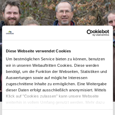
Daneben organisiert der
Landschaftspflegeverband auch Maßnahmen zur
Neuschaffung von Lebensräumen, z. B. die
Anlage und Pflege von Ausgleichsflächen, die
Renaturierung von Gewässern oder die
Wiedervernässung von Hochmooren. In den
Diese Webseite verwendet Cookies
Streuobstwiesen, von denen die Bauernhöfe und
Um bestmöglichen Service bieten zu können, benutzen
Dorfränder eingerahmt werden und die man hier
wir in unseren Webauftritten Cookies. Diese werden
auch als „Obstanger“ bezeichnet, werden
benötigt, um die Funktion der Webseiten, Statistiken und
regelmäßig Nachpflanzungen von Obstbäumen
Auswertungen sowie auf mögliche Interessen
zugeschnittene Inhalte zu ermöglichen. Eine Weitergabe
durchgeführt.
dieser Daten erfolgt ausschließlich anonymisiert. Mittels
Klick auf "Cookies zulassen" kann unsere Webseite
weiterhin in vollem Umfang genutzt werden. Mehr dazu
steht in unserer
Datenschutzerklärung
.
Alle Daten zu unserem Unternehmen sind im
Impressum