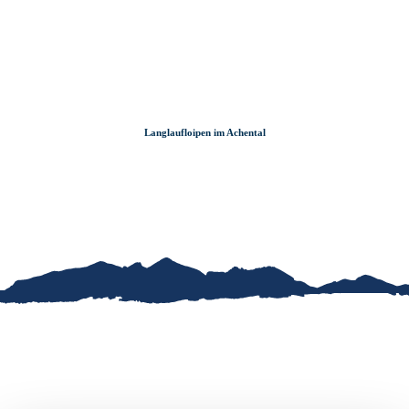
Zum
Zur
Zum
Inhalt
Suche
Footer
Langlaufloipen im Achental