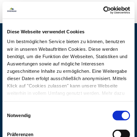
Diese Webseite verwendet Cookies
Kontaktdaten
Um bestmöglichen Service bieten zu können, benutzen
wir in unseren Webauftritten Cookies. Diese werden
Adresse
Chiemgau Tourismus
benötigt, um die Funktion der Webseiten, Statistiken und
Auswertungen sowie auf mögliche Interessen
Seuffertstraße 12
zugeschnittene Inhalte zu ermöglichen. Eine Weitergabe
83278 Traunstein
dieser Daten erfolgt ausschließlich anonymisiert. Mittels
Klick auf "Cookies zulassen" kann unsere Webseite
weiterhin in vollem Umfang genutzt werden. Mehr dazu
steht in unserer
Datenschutzerklärung
.
Alle Daten zu unserem Unternehmen sind im
Impressum
Einwilligungsauswahl
gelistet.
Notwendig
Präferenzen