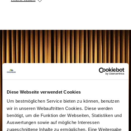
geschrieben in einer wunderbaren Sprache: rau
und kurzangebunden, wie aus einem bäuerlichen
Vermächtnis heraus, herznah, zartbitter und
wahrhaftig, vom Leben diktiert. Es ist auch die
Geschichte seiner Familie. Und eine über Musik.
Die trägt Josef Brustmann durchs ganze Leben.
Für das es, wie er schreibt, allerdings keine
Generalprobe gibt.
Die ganz Großen der Schriftsteller-Gilde heißen
Diese Webseite verwendet Cookies
ihn mit seinem Buch „JEDER IST WER“ bereits
Um bestmöglichen Service bieten zu können, benutzen
herzlich willkommen.
wir in unseren Webauftritten Cookies. Diese werden
benötigt, um die Funktion der Webseiten, Statistiken und
Auswertungen sowie auf mögliche Interessen
„Wer auf der Ost-Seite des Starnberger Sees lebt,
zugeschnittene Inhalte zu ermöglichen. Eine Weitergabe